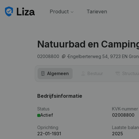
Product
Tarieven
Natuurbad en Camping
02008800
Engelberterweg 54,
9723 EN
Gron
Algemeen
Bestuur
Structuu
Bedrijfsinformatie
Status
KVK-nummer
Actief
02008800
Oprichting
Laatste balan
22-01-1931
2025