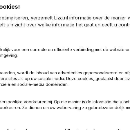
ookies!
ptimaliseren, verzamelt Liza.nl informatie over de manier
amping Engelbert
ft u inzicht over welke informatie het gaat en geeft u con
25
2024
akelijk voor een correcte en efficiënte verbinding met de website e
17
6,46%
€
275.420
-1,19%
omgeving.
0
0
vaarden, wordt de inhoud van advertenties gepersonaliseerd en a
ere sites als op uw sociale media. Deze cookies, geplaatst door Liz
ciële en sociale-media doeleinden.
soonlijke voorkeuren bij. Op die manier is de informatie die u on
oorkeuren. Ze dienen om uw webervaring zo gebruiksvriendelijk mo
Wat is het KVK-nummer van Natuurbad en Camping Engelbert?