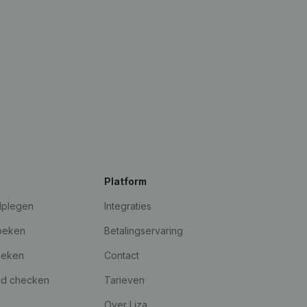
Platform
dplegen
Integraties
oeken
Betalingservaring
oeken
Contact
id checken
Tarieven
Over Liza