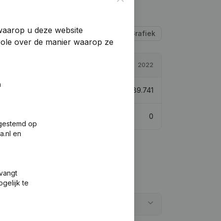
 waarop u deze website
Tabel
Grafiek
trole over de manier waarop ze
2023
2022
n
€
278.735
-3,8%
€
289.741
0
0
fgestemd op
a.nl en
tvangt
gelijk te