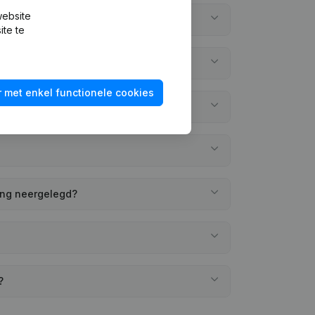
website
ite te
 met enkel functionele cookies
ing neergelegd?
?