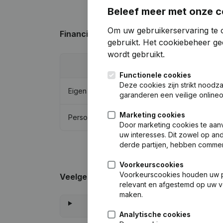
Beleef meer met onze c
Om uw gebruikerservaring te o
Financiële gegevens
van Natuurbad en C
gebruikt.
Het cookiebeheer
gee
wordt gebruikt.
20
Functionele cookies
Deze cookies zijn strikt noodz
Eigen vermogen
€
293.2
garanderen een veilige online
Marketing cookies
Personeel
Door marketing cookies te aan
uw interesses. Dit zowel op and
derde partijen, hebben commer
Voorkeurscookies
Voorkeurscookies houden uw per
Veelgestelde vragen
relevant en afgestemd op uw v
maken.
Analytische cookies