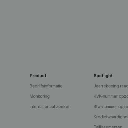
Product
Spotlight
Bedrijfsinformatie
Jaarrekening raa
Monitoring
KVK-nummer opz
Internationaal zoeken
Btw-nummer opz
Kredietwaardighe
Faillissementen