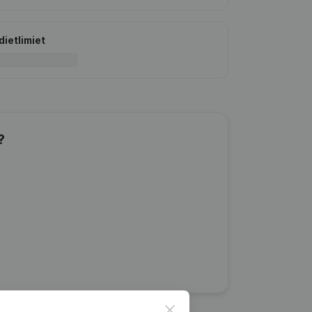
dietlimiet
?
Close