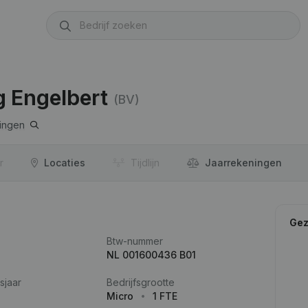
 Engelbert
(BV)
ingen
r
Locaties
Tijdlijn
Jaar­rekeningen
Gez
Btw-nummer
NL 001600436 B01
sjaar
Bedrijfsgrootte
Micro
1 FTE