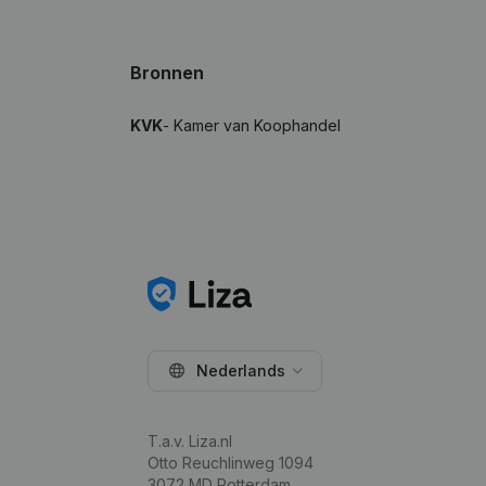
Bronnen
KVK
- Kamer van Koophandel
Nederlands
T.a.v. Liza.nl
Otto Reuchlinweg 1094
3072 MD Rotterdam