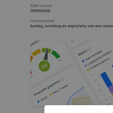
RSIN-nummer
001600436
Hoofdactiviteit
Aanleg, inrichting en exploitatie van een wate