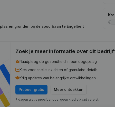
Kre
rplas en gronden bij de spoorbaan te Engelbert
Zoek je meer informatie over dit bedrijf
Raadpleeg de gezondheid in een oogopslag
Kies voor snelle inzichten of granulaire details
Krijg updates van belangrijke ontwikkelingen
Probeer gratis
Meer ontdekken
7 dagen gratis proefperiode, geen kredietkaart vereist.