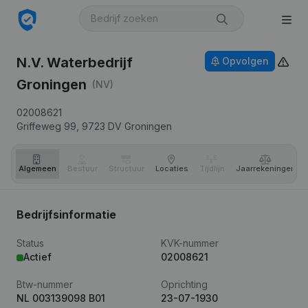
N.V. Waterbedrijf
Opvolgen
Groningen
(NV)
02008621
Griffeweg 99,
9723 DV
Groningen
Algemeen
Bestuur
Structuur
Locaties
Tijdlijn
Jaar­rekeningen
Bedrijfsinformatie
Status
KVK-nummer
Actief
02008621
Btw-nummer
Oprichting
NL 003139098 B01
23-07-1930