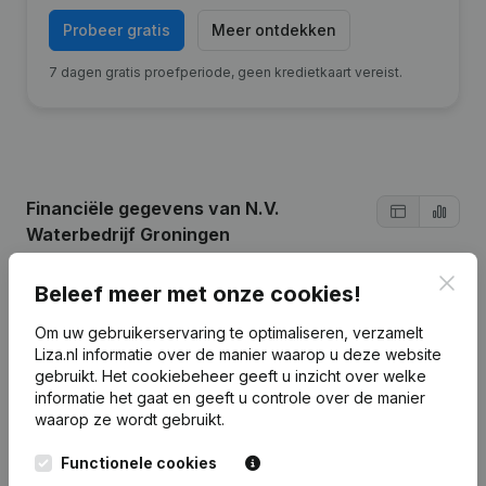
Probeer gratis
Meer ontdekken
7 dagen gratis proefperiode, geen kredietkaart vereist.
Financiële gegevens
van N.V.
Waterbedrijf Groningen
Clos
Beleef meer met onze cookies!
2024
2023
2022
Om uw gebruikerservaring te optimaliseren, verzamelt
Liza.nl informatie over de manier waarop u deze website
Winst/Verlies
€
1.322.000
€
1.594.000
-
gebruikt.
Het cookiebeheer
geeft u inzicht over welke
informatie het gaat en geeft u controle over de manier
Omzet
€
80.328.000
€
73.107.000
€
64.119.000
waarop ze wordt gebruikt.
Eigen
Functionele cookies
€
128.599.000
€
126.431.000
€
124.951.000
vermogen