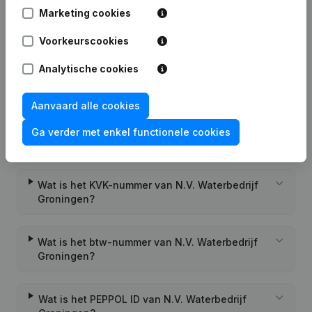
Marketing cookies
Brutomarge
€
51.616.000
€
39.172.000
€
64.430.000
Voorkeurscookies
Personeel
247
231
233
Analytische cookies
Aanvaard alle cookies
Ga verder met enkel functionele cookies
Veelgestelde vragen
Wat is het KVK-nummer van N.V. Waterbedrijf
Groningen?
Wat is het btw-nummer van N.V. Waterbedrijf
Groningen?
Wat is het PEPPOL ID van N.V. Waterbedrijf