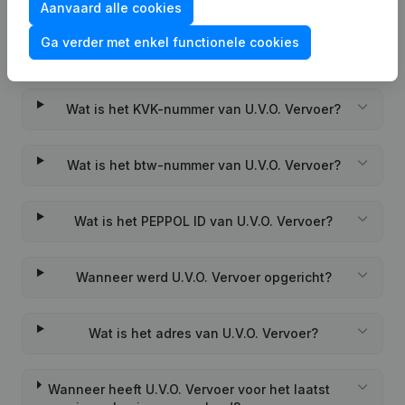
Aanvaard alle cookies
Ga verder met enkel functionele cookies
Veelgestelde vragen
Wat is het KVK-nummer van U.V.O. Vervoer?
Wat is het btw-nummer van U.V.O. Vervoer?
Wat is het PEPPOL ID van U.V.O. Vervoer?
Wanneer werd U.V.O. Vervoer opgericht?
Wat is het adres van U.V.O. Vervoer?
Wanneer heeft U.V.O. Vervoer voor het laatst