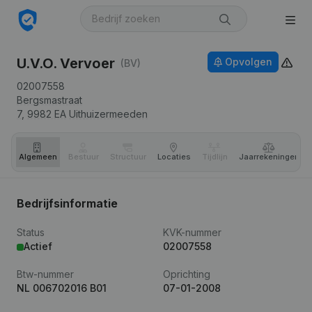
U.V.O. Vervoer
Opvolgen
(BV)
02007558
Bergsmastraat
7,
9982 EA
Uithuizermeeden
Algemeen
Bestuur
Structuur
Locaties
Tijdlijn
Jaar­rekeningen
Bedrijfsinformatie
Status
KVK-nummer
Actief
02007558
Btw-nummer
Oprichting
NL 006702016 B01
07-01-2008