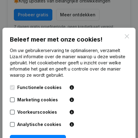
Krijg updates van belangrijke ontwikkelingen
Probeer gratis
Meer ontdekken
7 dagen gratis proefperiode, geen kredietkaart vereist.
Clos
Beleef meer met onze cookies!
Om uw gebruikerservaring te optimaliseren, verzamelt
Liza.nl informatie over de manier waarop u deze website
gebruikt.
Het cookiebeheer
geeft u inzicht over welke
Financiële gegevens
van U.V.O. Vervoer
informatie het gaat en geeft u controle over de manier
waarop ze wordt gebruikt.
2025
2024
2023
20
Functionele cookies
Marketing cookies
Eigen
€
2.254.114
€
2.781.772
€
2.482.787
€
2.351.
vermogen
Voorkeurscookies
Personeel
42
48
53
Analytische cookies