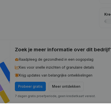
Kre
Zoek je meer informatie over dit bedrijf
Raadpleeg de gezondheid in een oogopslag
Kies voor snelle inzichten of granulaire details
Krijg updates van belangrijke ontwikkelingen
Probeer gratis
Meer ontdekken
7 dagen gratis proefperiode, geen kredietkaart vereist.