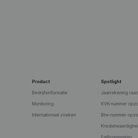
Product
Spotlight
Bedrijfsinformatie
Jaarrekening raa
Monitoring
KVK-nummer opz
Internationaal zoeken
Btw-nummer opz
Kredietwaardighe
Faillissementen