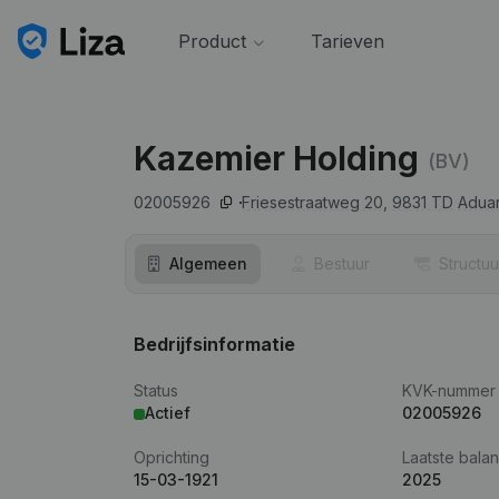
Product
Tarieven
Kazemier Holding
(BV)
02005926
Friesestraatweg 20,
9831 TD
Adua
Algemeen
Bestuur
Structuu
Bedrijfsinformatie
Status
KVK-nummer
Actief
02005926
Oprichting
Laatste balan
15-03-1921
2025