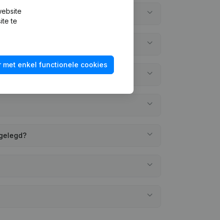
website
ite te
 met enkel functionele cookies
rgelegd?