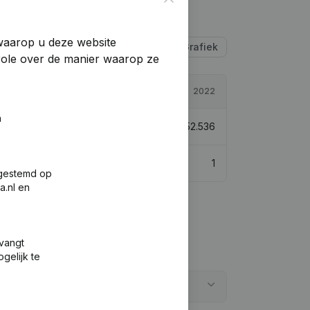
 waarop u deze website
Tabel
Grafiek
trole over de manier waarop ze
2023
2022
n
4.123.973
7,05%
€
3.852.536
1
1
fgestemd op
a.nl en
tvangt
gelijk te