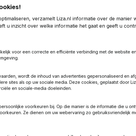
ookies!
ptimaliseren, verzamelt Liza.nl informatie over de manier
ng
ft u inzicht over welke informatie het gaat en geeft u con
5
2024
akelijk voor een correcte en efficiënte verbinding met de website e
73
-0,3%
€
4.134.876
0,26%
€
omgeving.
1
1
vaarden, wordt de inhoud van advertenties gepersonaliseerd en a
ere sites als op uw sociale media. Deze cookies, geplaatst door Liz
ciële en sociale-media doeleinden.
soonlijke voorkeuren bij. Op die manier is de informatie die u on
oorkeuren. Ze dienen om uw webervaring zo gebruiksvriendelijk mo
Wat is het KVK-nummer van Kazemier Holding?