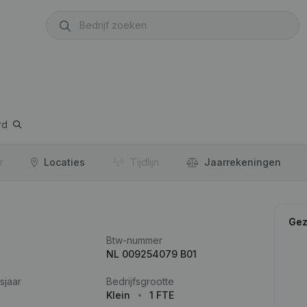
rd
r
Locaties
Tijdlijn
Jaar­rekeningen
Gez
Btw-nummer
NL 009254079 B01
sjaar
Bedrijfsgrootte
Klein
1 FTE