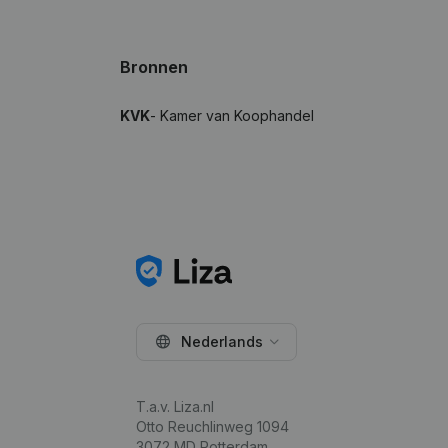
Bronnen
KVK
- Kamer van Koophandel
Nederlands
T.a.v. Liza.nl
Otto Reuchlinweg 1094
3072 MD Rotterdam