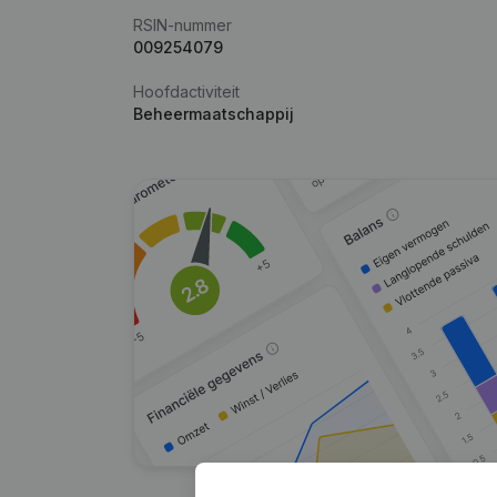
RSIN-nummer
009254079
Hoofdactiviteit
Beheermaatschappij