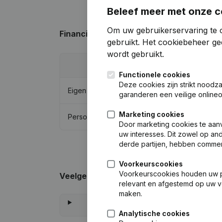
Beleef meer met onze c
Om uw gebruikerservaring te o
Financiële gegevens
van Kazemier Holdi
gebruikt.
Het cookiebeheer
gee
wordt gebruikt.
202
Functionele cookies
Deze cookies zijn strikt noodz
Eigen vermogen
€
4.122.5
garanderen een veilige online
Marketing cookies
Personeel
Door marketing cookies te aan
uw interesses. Dit zowel op and
derde partijen, hebben commer
Voorkeurscookies
Voorkeurscookies houden uw per
Veelgestelde vragen
relevant en afgestemd op uw v
maken.
Analytische cookies