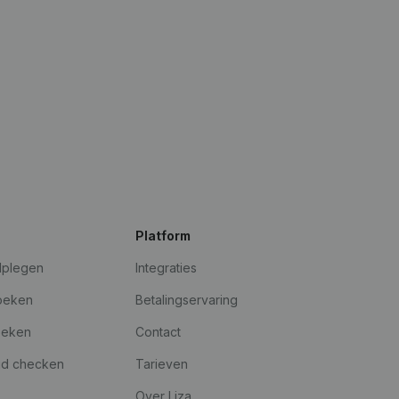
Platform
dplegen
Integraties
oeken
Betalingservaring
oeken
Contact
id checken
Tarieven
Over Liza