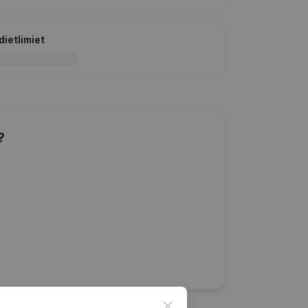
dietlimiet
?
Close