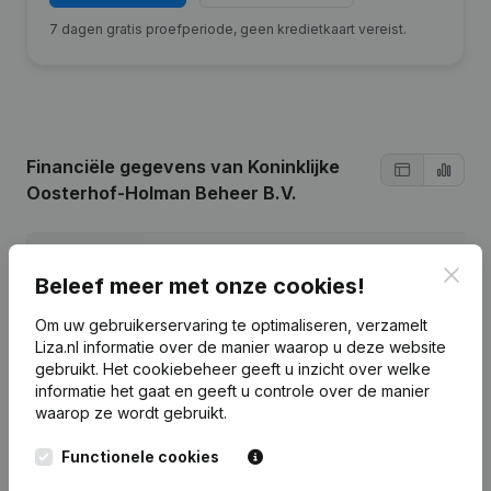
7 dagen gratis proefperiode, geen kredietkaart vereist.
Financiële gegevens
van Koninklijke
Oosterhof-Holman Beheer B.V.
2024
2023
2022
Clos
Beleef meer met onze cookies!
Winst/Verlies
€
3.792.000
€
2.962.000
€
-10.965.000
Om uw gebruikerservaring te optimaliseren, verzamelt
Liza.nl informatie over de manier waarop u deze website
Omzet
€
107.101.000
€
109.563.000
€
99.972.000
gebruikt.
Het cookiebeheer
geeft u inzicht over welke
informatie het gaat en geeft u controle over de manier
waarop ze wordt gebruikt.
Eigen
€
18.741.000
€
14.949.000
€
11.987.000
vermogen
Functionele cookies