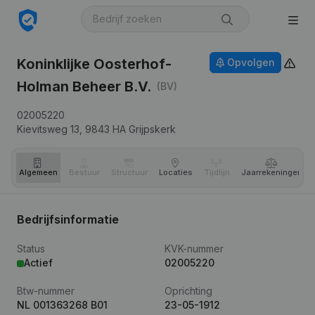
Koninklijke Oosterhof-
Opvolgen
Holman Beheer B.V.
(BV)
02005220
Kievitsweg 13,
9843 HA
Grijpskerk
Algemeen
Bestuur
Structuur
Locaties
Tijdlijn
Jaar­rekeningen
Bedrijfsinformatie
Status
KVK-nummer
Actief
02005220
Btw-nummer
Oprichting
NL 001363268 B01
23-05-1912