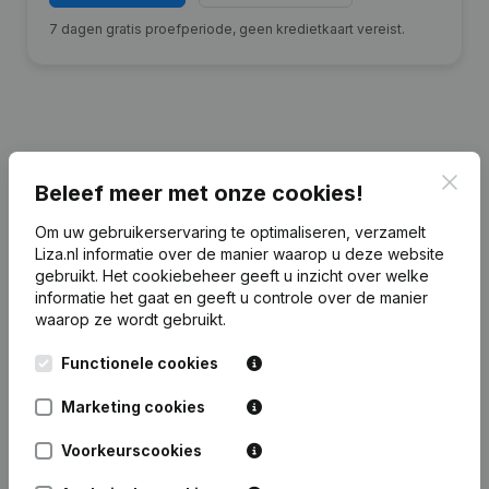
7 dagen gratis proefperiode, geen kredietkaart vereist.
Financiële gegevens
van MWPO
Clos
Beleef meer met onze cookies!
Maupertuus Beheer
Om uw gebruikerservaring te optimaliseren, verzamelt
Liza.nl informatie over de manier waarop u deze website
2024
2023
2022
gebruikt.
Het cookiebeheer
geeft u inzicht over welke
informatie het gaat en geeft u controle over de manier
Eigen
waarop ze wordt gebruikt.
€
10.365.425
€
9.054.506
€
8.577.935
€
898
vermogen
Functionele cookies
Personeel
0
0
0
Marketing cookies
Voorkeurscookies