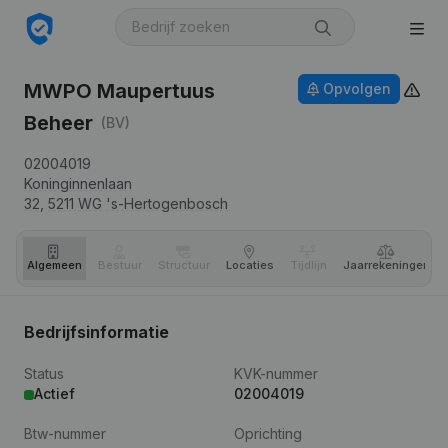
MWPO Maupertuus
Opvolgen
Beheer
(BV)
02004019
Koninginnenlaan
32,
5211 WG
's-Hertogenbosch
Algemeen
Bestuur
Structuur
Locaties
Tijdlijn
Jaar­rekeningen
Bedrijfsinformatie
Status
KVK-nummer
Actief
02004019
Btw-nummer
Oprichting