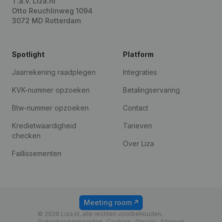
T.a.v. Liza.nl
Otto Reuchlinweg 1094
3072 MD Rotterdam
Spotlight
Platform
Jaarrekening raadplegen
Integraties
KVK-nummer opzoeken
Betalingservaring
Btw-nummer opzoeken
Contact
Kredietwaardigheid
Tarieven
checken
Over Liza
Faillissementen
Meeting room
© 2026 Liza.nl, alle rechten voorbehouden.
Gebruiksvoorwaarden
Cookies
Privacy
Sitemap