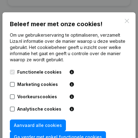
Clos
Beleef meer met onze cookies!
Financiële gegevens
Om uw gebruikerservaring te optimaliseren, verzamelt
van Stol Beheer
Liza.nl informatie over de manier waarop u deze website
gebruikt.
Het cookiebeheer
geeft u inzicht over welke
informatie het gaat en geeft u controle over de manier
2025
2024
2023
2022
waarop ze wordt gebruikt.
Eigen
Functionele cookies
€
372.005
€
325.376
€
407.995
€
977.806
vermogen
Marketing cookies
Personeel
0
0
0
0
Voorkeurscookies
Analytische cookies
Aanvaard alle cookies
Veelgestelde vragen
Ga verder met enkel functionele cookies