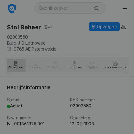
Stol Beheer
Opvolgen
(BV)
02003560
Burg J G Legroweg
16,
9765 AE
Paterswolde
Algemeen
Bestuur
Structuur
Locaties
Tijdlijn
Jaar­rekeningen
Bedrijfsinformatie
Status
KVK-nummer
Actief
02003560
Btw-nummer
Oprichting
NL 001361375 B01
13-02-1998