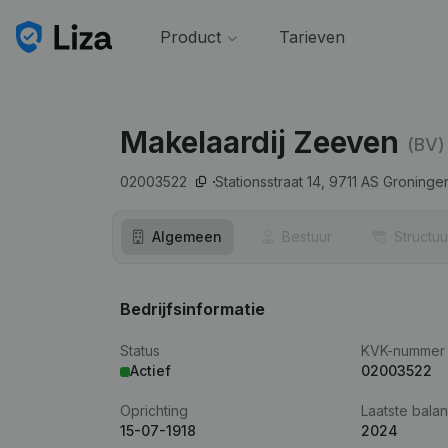
Product
Tarieven
Makelaardij Zeeven
(BV)
02003522
Stationsstraat 14,
9711 AS
Groninge
Algemeen
Bestuur
Structuu
Bedrijfsinformatie
Status
KVK-nummer
Actief
02003522
Oprichting
Laatste balan
15-07-1918
2024