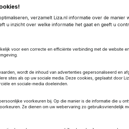
ookies!
ptimaliseren, verzamelt Liza.nl informatie over de manier
even
ft u inzicht over welke informatie het gaat en geeft u con
2023
akelijk voor een correcte en efficiënte verbinding met de website e
-869,77%
€
3.053
-92,85%
omgeving.
0
vaarden, wordt de inhoud van advertenties gepersonaliseerd en a
ere sites als op uw sociale media. Deze cookies, geplaatst door Liz
ciële en sociale-media doeleinden.
soonlijke voorkeuren bij. Op die manier is de informatie die u on
oorkeuren. Ze dienen om uw webervaring zo gebruiksvriendelijk mo
Wat is het KVK-nummer van Makelaardij Zeeven?