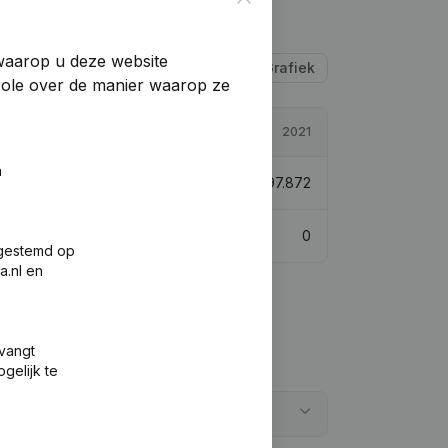
 waarop u deze website
Tabel
Grafiek
trole over de manier waarop ze
2022
2021
n
€
42.686
-56,39%
€
97.872
0
0
fgestemd op
a.nl en
tvangt
gelijk te