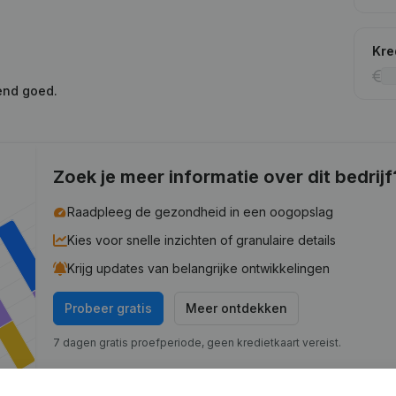
Kre
end goed.
Zoek je meer informatie over dit bedrijf
Raadpleeg de gezondheid in een oogopslag
Kies voor snelle inzichten of granulaire details
Krijg updates van belangrijke ontwikkelingen
Probeer gratis
Meer ontdekken
7 dagen gratis proefperiode, geen kredietkaart vereist.