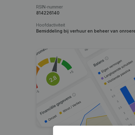
RSIN-nummer
814226140
Hoofdactiviteit
Bemiddeling bij verhuur en beheer van onroer