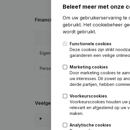
Beleef meer met onze c
Om uw gebruikerservaring te o
Financiële gegevens
van Makelaardij Ze
gebruikt.
Het cookiebeheer
gee
wordt gebruikt.
2024
Functionele cookies
Deze cookies zijn strikt noodz
Eigen vermogen
€
-23.501
garanderen een veilige online
Marketing cookies
Personeel
0
Door marketing cookies te aan
uw interesses. Dit zowel op and
derde partijen, hebben commer
Voorkeurscookies
Voorkeurscookies houden uw per
Veelgestelde vragen
relevant en afgestemd op uw v
maken.
Analytische cookies