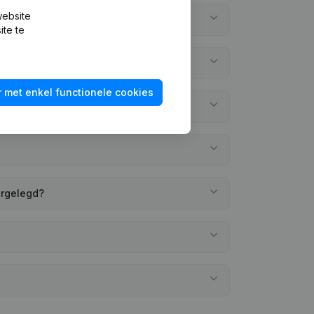
website
ite te
 met enkel functionele cookies
ergelegd?