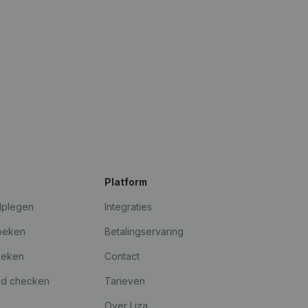
Platform
dplegen
Integraties
oeken
Betalingservaring
oeken
Contact
id checken
Tarieven
Over Liza