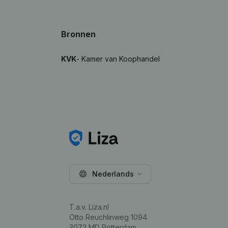
Bronnen
KVK
- Kamer van Koophandel
Nederlands
T.a.v. Liza.nl
Otto Reuchlinweg 1094
3072 MD Rotterdam