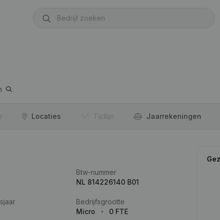
n
r
Locaties
Tijdlijn
Jaar­rekeningen
Gez
Btw-nummer
NL 814226140 B01
sjaar
Bedrijfsgrootte
Micro
0 FTE