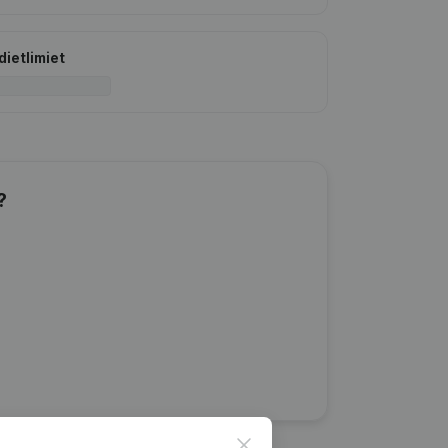
dietlimiet
?
Close