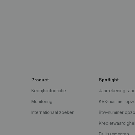
Product
Spotlight
Bedrijfsinformatie
Jaarrekening raa
Monitoring
KVK-nummer opz
Internationaal zoeken
Btw-nummer opz
Kredietwaardighe
Faillissementen