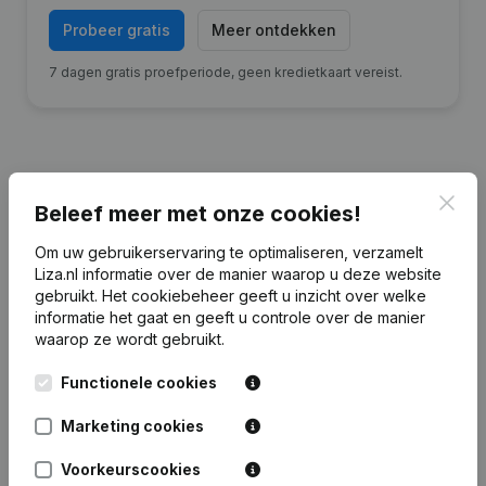
Probeer gratis
Meer ontdekken
7 dagen gratis proefperiode, geen kredietkaart vereist.
Clos
Financiële gegevens
van
Beleef meer met onze cookies!
Scheepsdeelneming Delfzijl II
Om uw gebruikerservaring te optimaliseren, verzamelt
Liza.nl informatie over de manier waarop u deze website
gebruikt.
Het cookiebeheer
geeft u inzicht over welke
2024
2022
2021
2020
informatie het gaat en geeft u controle over de manier
waarop ze wordt gebruikt.
Eigen
€
1.697.779
€
509.605
€
319.141
€
445.426
vermogen
Functionele cookies
Personeel
0
0
0
0
Marketing cookies
Voorkeurscookies