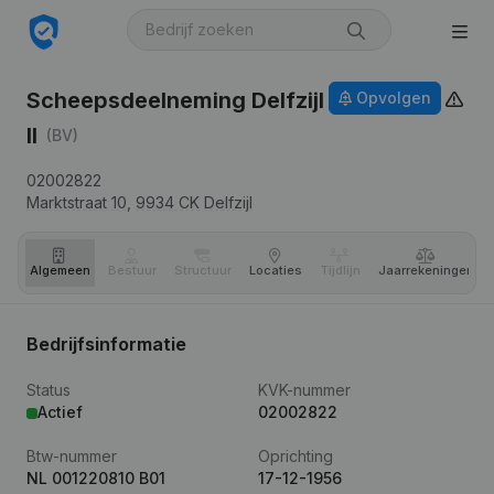
Scheepsdeelneming Delfzijl
Opvolgen
II
(BV)
02002822
Marktstraat 10,
9934 CK
Delfzijl
Algemeen
Bestuur
Structuur
Locaties
Tijdlijn
Jaar­rekeningen
Bedrijfsinformatie
Status
KVK-nummer
Actief
02002822
Btw-nummer
Oprichting
NL 001220810 B01
17-12-1956