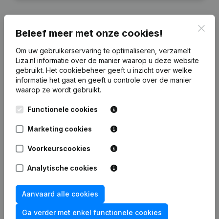
Clos
Beleef meer met onze cookies!
Financiële gegevens
van GIH Beheer
Om uw gebruikerservaring te optimaliseren, verzamelt
Liza.nl informatie over de manier waarop u deze website
gebruikt.
Het cookiebeheer
geeft u inzicht over welke
2024
2023
2022
20
informatie het gaat en geeft u controle over de manier
waarop ze wordt gebruikt.
Eigen
€
1.303.641
€
1.238.338
€
1.063.305
€
695.2
Functionele cookies
vermogen
Marketing cookies
Personeel
0
0
0
Voorkeurscookies
Analytische cookies
Veelgestelde vragen
Aanvaard alle cookies
Ga verder met enkel functionele cookies