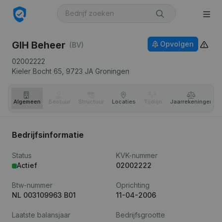
GIH Beheer
Opvolgen
(BV)
02002222
Kieler Bocht 65,
9723 JA
Groningen
Algemeen
Bestuur
Structuur
Locaties
Tijdlijn
Jaar­rekeningen
Bedrijfsinformatie
Status
KVK-nummer
Actief
02002222
Btw-nummer
Oprichting
NL 003109963 B01
11-04-2006
Laatste balansjaar
Bedrijfsgrootte