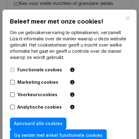
Kies voor snelle inzichten of granulaire details
Krijg updates van belangrijke ontwikkelingen
Clos
Beleef meer met onze cookies!
Probeer gratis
Meer ontdekken
Om uw gebruikerservaring te optimaliseren, verzamelt
Liza.nl informatie over de manier waarop u deze website
7 dagen gratis proefperiode, geen kredietkaart vereist.
gebruikt.
Het cookiebeheer
geeft u inzicht over welke
informatie het gaat en geeft u controle over de manier
waarop ze wordt gebruikt.
Functionele cookies
Veelgestelde vragen
Marketing cookies
Voorkeurscookies
Wat is het KVK-nummer van Tabakspeciaalzaak
Minke?
Analytische cookies
Wat is het btw-nummer van Tabakspeciaalzaak
Aanvaard alle cookies
Minke?
Ga verder met enkel functionele cookies