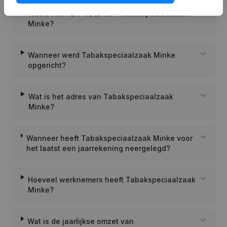
Wat is het PEPPOL ID van Tabakspeciaalzaak
Minke?
Wanneer werd Tabakspeciaalzaak Minke
opgericht?
Wat is het adres van Tabakspeciaalzaak
Minke?
Wanneer heeft Tabakspeciaalzaak Minke voor
het laatst een jaarrekening neergelegd?
Hoeveel werknemers heeft Tabakspeciaalzaak
Minke?
Wat is de jaarlijkse omzet van