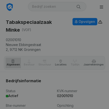
Tabakspeciaalzaak
Opvolgen
Minke
(VOF)
02001010
Nieuwe Ebbingestraat
2,
9712 NK
Groningen
Algemeen
Bestuur
Structuur
Locaties
Tijdlijn
Jaar­rekeningen
Bedrijfsinformatie
Status
KVK-nummer
Actief
02001010
Btw-nummer
Oprichting