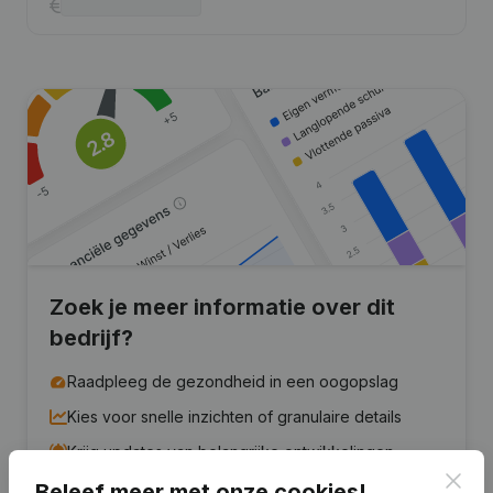
Zoek je meer informatie over dit
bedrijf?
Raadpleeg de gezondheid in een oogopslag
Kies voor snelle inzichten of granulaire details
Krijg updates van belangrijke ontwikkelingen
Clos
Beleef meer met onze cookies!