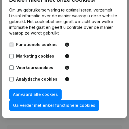
Probeer gratis
Meer ontdekken
Om uw gebruikerservaring te optimaliseren, verzamelt
7 dagen gratis proefperiode, geen kredietkaart vereist.
Liza.nl informatie over de manier waarop u deze website
gebruikt.
Het cookiebeheer
geeft u inzicht over welke
informatie het gaat en geeft u controle over de manier
waarop ze wordt gebruikt.
Functionele cookies
Veelgestelde vragen
Marketing cookies
Wat is het KVK-nummer van Installatiebureau
Voorkeurscookies
Vos?
Analytische cookies
Wat is het btw-nummer van Installatiebureau
Aanvaard alle cookies
Vos?
Ga verder met enkel functionele cookies
Wat is het PEPPOL ID van Installatiebureau Vos?