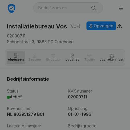
Installatiebureau Vos
Opvolgen
(VOF)
02000711
Schoolstraat 3,
9883 PG
Oldehove
Algemeen
Bestuur
Structuur
Locaties
Tijdlijn
Jaar­rekeningen
Bedrijfsinformatie
Status
KVK-nummer
Actief
02000711
Btw-nummer
Oprichting
NL 803951279 B01
01-07-1996
Laatste balansjaar
Bedrijfsgrootte