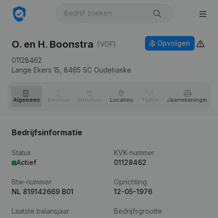
O. en H. Boonstra
Opvolgen
(VOF)
01128462
Lange Ekers 15,
8465 SC
Oudehaske
Algemeen
Bestuur
Structuur
Locaties
Tijdlijn
Jaar­rekeningen
Bedrijfsinformatie
Status
KVK-nummer
Actief
01128462
Btw-nummer
Oprichting
NL 819142669 B01
12-05-1976
Laatste balansjaar
Bedrijfsgrootte