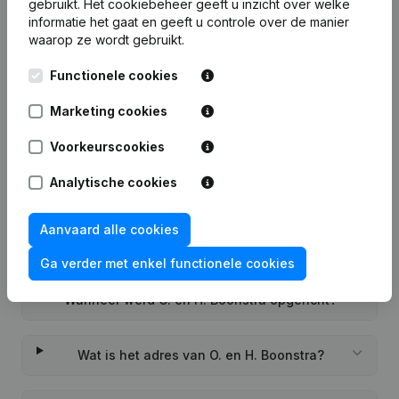
gebruikt.
Het cookiebeheer
geeft u inzicht over welke
informatie het gaat en geeft u controle over de manier
waarop ze wordt gebruikt.
Functionele cookies
Veelgestelde vragen
Marketing cookies
Wat is het KVK-nummer van O. en H. Boonstra?
Voorkeurscookies
Analytische cookies
Wat is het btw-nummer van O. en H. Boonstra?
Aanvaard alle cookies
Wat is het PEPPOL ID van O. en H. Boonstra?
Ga verder met enkel functionele cookies
Wanneer werd O. en H. Boonstra opgericht?
Wat is het adres van O. en H. Boonstra?