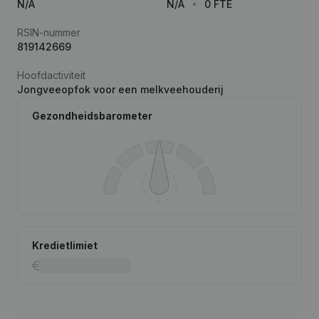
N/A
N/A
0 FTE
RSIN-nummer
819142669
Hoofdactiviteit
Jongveeopfok voor een melkveehouderij
Gezondheidsbarometer
Kredietlimiet