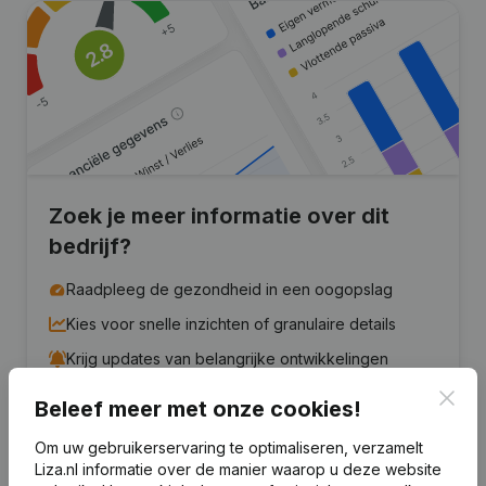
Zoek je meer informatie over dit
bedrijf?
Raadpleeg de gezondheid in een oogopslag
Kies voor snelle inzichten of granulaire details
Krijg updates van belangrijke ontwikkelingen
Clos
Beleef meer met onze cookies!
Probeer gratis
Meer ontdekken
Om uw gebruikerservaring te optimaliseren, verzamelt
7 dagen gratis proefperiode, geen kredietkaart vereist.
Liza.nl informatie over de manier waarop u deze website