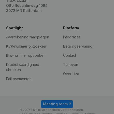
T.a.v. Liza.nl
Otto Reuchlinweg 1094
3072 MD Rotterdam
Spotlight
Platform
Jaarrekening raadplegen
Integraties
KVK-nummer opzoeken
Betalingservaring
Btw-nummer opzoeken
Contact
Kredietwaardigheid
Tarieven
checken
Over Liza
Faillissementen
Meeting room
© 2026 Liza.nl, alle rechten voorbehouden.
Gebruiksvoorwaarden
Cookies
Privacy
Sitemap