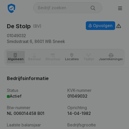
De Stolp
Opvolgen
(BV)
01049032
Smidsstraat 6,
8601 WB
Sneek
Algemeen
Bestuur
Structuur
Locaties
Tijdlijn
Jaar­rekeningen
Bedrijfsinformatie
Status
KVK-nummer
Actief
01049032
Btw-nummer
Oprichting
NL 006014458 B01
14-04-1982
Laatste balansjaar
Bedrijfsgrootte