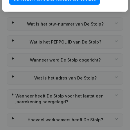
Wat is het KVK-nummer van De Stolp?
Wat is het btw-nummer van De Stolp?
Wat is het PEPPOL ID van De Stolp?
Wanneer werd De Stolp opgericht?
Wat is het adres van De Stolp?
Wanneer heeft De Stolp voor het laatst een
jaarrekening neergelegd?
Hoeveel werknemers heeft De Stolp?