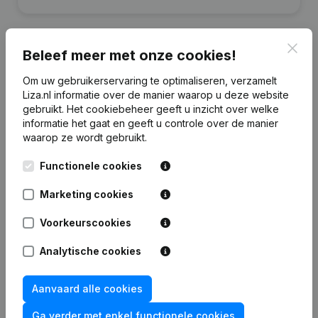
Clos
Beleef meer met onze cookies!
Financiële gegevens
Om uw gebruikerservaring te optimaliseren, verzamelt
van De Stolp
Liza.nl informatie over de manier waarop u deze website
gebruikt.
Het cookiebeheer
geeft u inzicht over welke
informatie het gaat en geeft u controle over de manier
2024
2023
2021
2
waarop ze wordt gebruikt.
Eigen
Functionele cookies
€
2.289.360
€
2.307.331
€
1.772.141
€
1.638.
vermogen
Marketing cookies
Personeel
0
10
10
Voorkeurscookies
Analytische cookies
Aanvaard alle cookies
Veelgestelde vragen
Ga verder met enkel functionele cookies