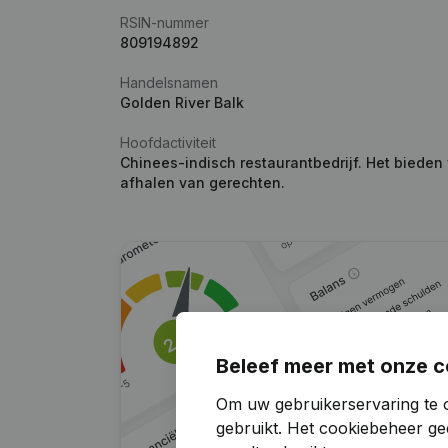
RSIN-nummer
809194892
Handelsnamen
Golden River Balk
Hoofdactiviteit
Chinees-indisch restaurantbedrijf. Het bieden
afhalen van gerechten.
Beleef meer met onze c
Om uw gebruikerservaring te o
gebruikt.
Het cookiebeheer
gee