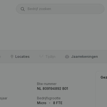
r
Locaties
Tijdlijn
Jaar­rekeningen
Gez
Btw-nummer
NL 809194892 B01
sjaar
Bedrijfsgrootte
Micro
8 FTE