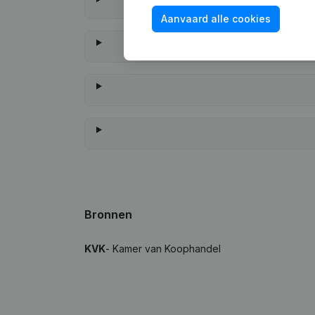
Aanvaard alle cookies
Wann
Bronnen
KVK
- Kamer van Koophandel