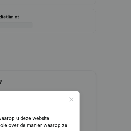
dietlimiet
?
Close
 waarop u deze website
trole over de manier waarop ze