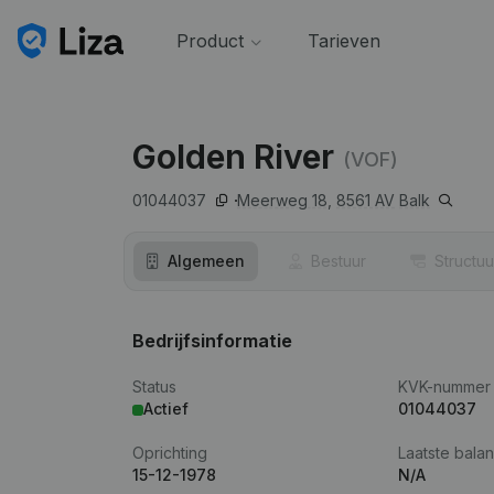
Product
Tarieven
Golden River
(VOF)
01044037
Meerweg 18,
8561 AV
Balk
Algemeen
Bestuur
Structuu
Bedrijfsinformatie
Status
KVK-nummer
Actief
01044037
Oprichting
Laatste balan
15-12-1978
N/A