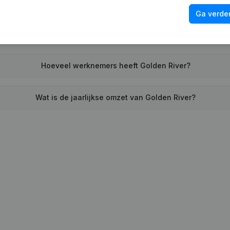
Wat is het adres van Golden River?
Ga verder
eer heeft Golden River voor het laatst een jaarrekening neerg
Hoeveel werknemers heeft Golden River?
Wat is de jaarlijkse omzet van Golden River?