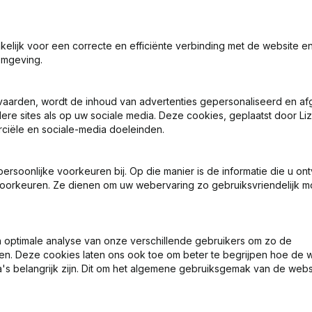
7 dagen gratis proefperiode, geen kredietkaart vereist.
akelijk voor een correcte en efficiënte verbinding met de website e
omgeving.
vaarden, wordt de inhoud van advertenties gepersonaliseerd en a
ere sites als op uw sociale media. Deze cookies, geplaatst door Liz
ciële en sociale-media doeleinden.
Wat is het KVK-nummer van Golden River?
soonlijke voorkeuren bij. Op die manier is de informatie die u on
oorkeuren. Ze dienen om uw webervaring zo gebruiksvriendelijk mo
Wat is het btw-nummer van Golden River?
Wat is het PEPPOL ID van Golden River?
optimale analyse van onze verschillende gebruikers om zo de
en. Deze cookies laten ons ook toe om beter te begrijpen hoe de 
's belangrijk zijn. Dit om het algemene gebruiksgemak van de webs
Wanneer werd Golden River opgericht?