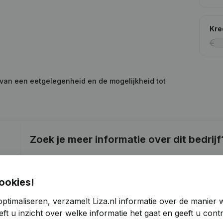
Kre
 van een eetgelegenheid en de mogelijkheid tot
Zoek je meer informatie over dit bedrijf
Raadpleeg de gezondheid in een oogopslag
Kies voor snelle inzichten of granulaire details
ookies!
Krijg updates van belangrijke ontwikkelingen
ptimaliseren, verzamelt Liza.nl informatie over de manier
ft u inzicht over welke informatie het gaat en geeft u con
Probeer gratis
Meer ontdekken