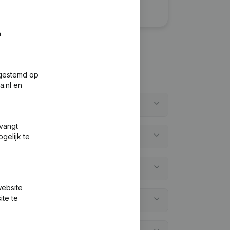
n
fgestemd op
a.nl en
tvangt
gelijk te
website
ite te