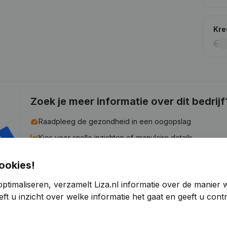
Kre
Zoek je meer informatie over dit bedrijf
Raadpleeg de gezondheid in een oogopslag
Kies voor snelle inzichten of granulaire details
Krijg updates van belangrijke ontwikkelingen
ookies!
Probeer gratis
Meer ontdekken
ptimaliseren, verzamelt Liza.nl informatie over de manier
ft u inzicht over welke informatie het gaat en geeft u con
7 dagen gratis proefperiode, geen kredietkaart vereist.