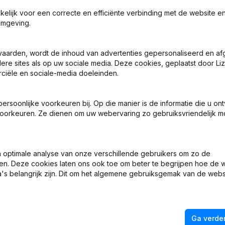
akelijk voor een correcte en efficiënte verbinding met de website e
omgeving.
vaarden, wordt de inhoud van advertenties gepersonaliseerd en a
t is het KVK-nummer van Van der Ploeg en Kuipers Cattle Tradi
ere sites als op uw sociale media. Deze cookies, geplaatst door Liz
ciële en sociale-media doeleinden.
t is het btw-nummer van Van der Ploeg en Kuipers Cattle Tradi
soonlijke voorkeuren bij. Op die manier is de informatie die u on
oorkeuren. Ze dienen om uw webervaring zo gebruiksvriendelijk mo
at is het PEPPOL ID van Van der Ploeg en Kuipers Cattle Tradin
optimale analyse van onze verschillende gebruikers om zo de
anneer werd Van der Ploeg en Kuipers Cattle Trading opgerich
en. Deze cookies laten ons ook toe om beter te begrijpen hoe de 
's belangrijk zijn. Dit om het algemene gebruiksgemak van de webs
Wat is het adres van Van der Ploeg en Kuipers Cattle Trading?
 der Ploeg en Kuipers Cattle Trading voor het laatst een jaarr
Ga verder