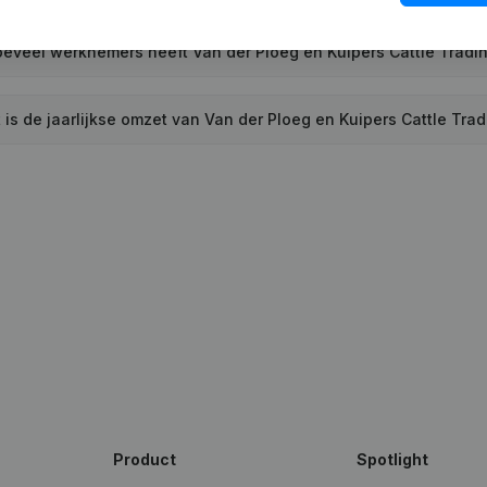
eveel werknemers heeft Van der Ploeg en Kuipers Cattle Tradi
 is de jaarlijkse omzet van Van der Ploeg en Kuipers Cattle Tra
Product
Spotlight