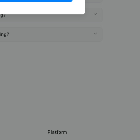
ng?
ding?
Platform