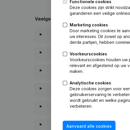
Functionele cookies
Deze cookies zijn strikt noodz
garanderen een veilige online
Veelgestelde vragen
Marketing cookies
Door marketing cookies te aan
Wa
uw interesses. Dit zowel op and
derde partijen, hebben commer
Voorkeurscookies
Wa
Voorkeurscookies houden uw per
relevant en afgestemd op uw v
maken.
W
Analytische cookies
Deze cookies zorgen voor een 
W
gebruikerservaring te verbeter
wordt gebruikt en welke pagina
verbeteren.
Wanneer heeft Van
Aanvaard alle cookies