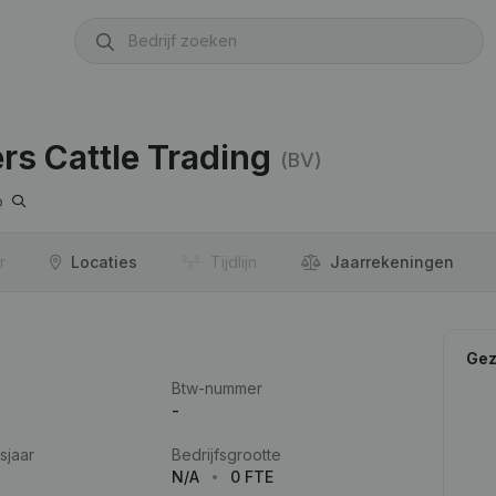
rs Cattle Trading
(BV)
p
r
Locaties
Tijdlijn
Jaar­rekeningen
Gez
Btw-nummer
-
sjaar
Bedrijfsgrootte
N/A
0 FTE