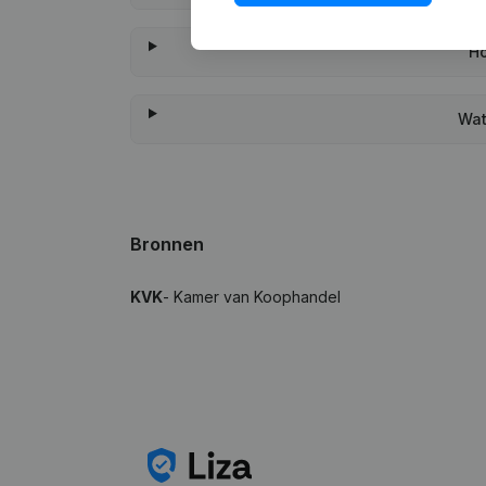
Ho
Wat
Bronnen
KVK
- Kamer van Koophandel