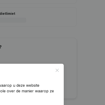
dietlimiet
?
Close
 waarop u deze website
trole over de manier waarop ze