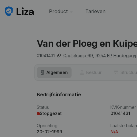
Product
Tarieven
Van der Ploeg en Kuipe
01041431
Gaelekamp 69,
9254 EP
Hurdegary
Algemeen
Bestuur
Structuu
Bedrijfsinformatie
Status
KVK-nummer
Stopgezet
01041431
Oprichting
Laatste balan
20-02-1999
N/A