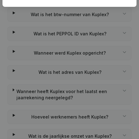
Wat is het btw-nummer van Kuplex?
Wat is het PEPPOL ID van Kuplex?
Wanneer werd Kuplex opgericht?
Wat is het adres van Kuplex?
Wanneer heeft Kuplex voor het laatst een
jaarrekening neergelegd?
Hoeveel werknemers heeft Kuplex?
Wat is de jaarlijkse omzet van Kuplex?