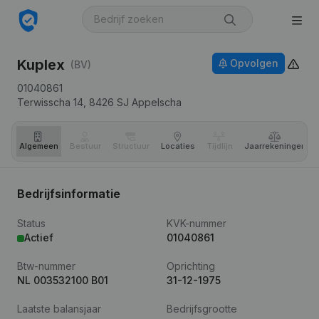
Kuplex
Opvolgen
(BV)
01040861
Terwisscha 14,
8426 SJ
Appelscha
Algemeen
Bestuur
Structuur
Locaties
Tijdlijn
Jaar­rekeningen
Bedrijfsinformatie
Status
KVK-nummer
Actief
01040861
Btw-nummer
Oprichting
NL 003532100 B01
31-12-1975
Laatste balansjaar
Bedrijfsgrootte