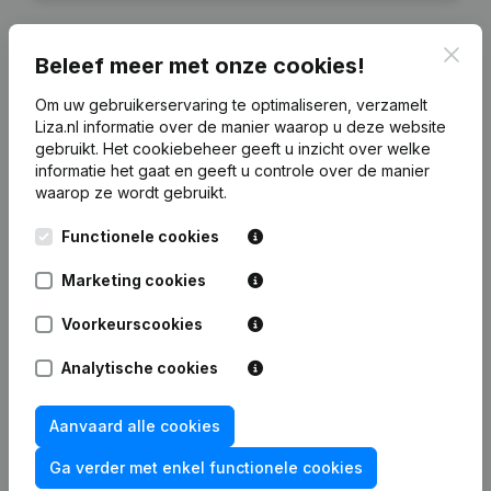
Clos
Beleef meer met onze cookies!
Financiële gegevens
van Kuplex
Om uw gebruikerservaring te optimaliseren, verzamelt
Liza.nl informatie over de manier waarop u deze website
gebruikt.
Het cookiebeheer
geeft u inzicht over welke
informatie het gaat en geeft u controle over de manier
2021
2020
2019
2018
waarop ze wordt gebruikt.
Eigen vermogen
€
471
€
471
€
471
€
471
Functionele cookies
Marketing cookies
Personeel
0
0
0
0
Voorkeurscookies
Analytische cookies
Veelgestelde vragen
Aanvaard alle cookies
Ga verder met enkel functionele cookies
Wat is het KVK-nummer van Kuplex?