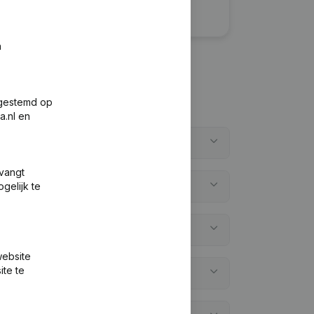
n
fgestemd op
a.nl en
tvangt
gelijk te
website
ite te