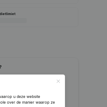
dietlimiet
?
Close
 waarop u deze website
trole over de manier waarop ze