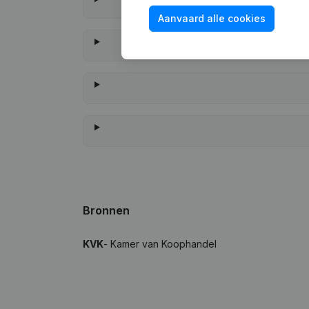
Aanvaard alle cookies
Wanneer h
Bronnen
KVK
- Kamer van Koophandel