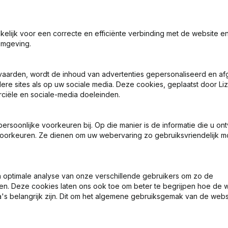
7 dagen gratis proefperiode, geen kredietkaart vereist.
akelijk voor een correcte en efficiënte verbinding met de website e
omgeving.
vaarden, wordt de inhoud van advertenties gepersonaliseerd en a
ere sites als op uw sociale media. Deze cookies, geplaatst door Liz
ciële en sociale-media doeleinden.
Wat is het KVK-nummer van V.O.F. de Jong & Fries?
soonlijke voorkeuren bij. Op die manier is de informatie die u on
oorkeuren. Ze dienen om uw webervaring zo gebruiksvriendelijk mo
Wat is het btw-nummer van V.O.F. de Jong & Fries?
Wat is het PEPPOL ID van V.O.F. de Jong & Fries?
optimale analyse van onze verschillende gebruikers om zo de
en. Deze cookies laten ons ook toe om beter te begrijpen hoe de 
's belangrijk zijn. Dit om het algemene gebruiksgemak van de webs
Wanneer werd V.O.F. de Jong & Fries opgericht?