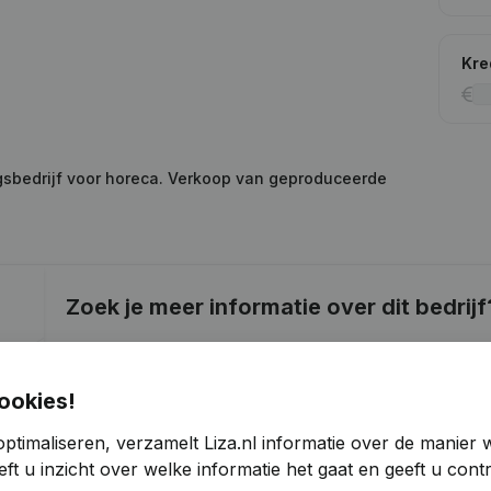
Kre
ingsbedrijf voor horeca. Verkoop van geproduceerde
Zoek je meer informatie over dit bedrijf
Raadpleeg de gezondheid in een oogopslag
Kies voor snelle inzichten of granulaire details
ookies!
Krijg updates van belangrijke ontwikkelingen
ptimaliseren, verzamelt Liza.nl informatie over de manier
ft u inzicht over welke informatie het gaat en geeft u con
Probeer gratis
Meer ontdekken