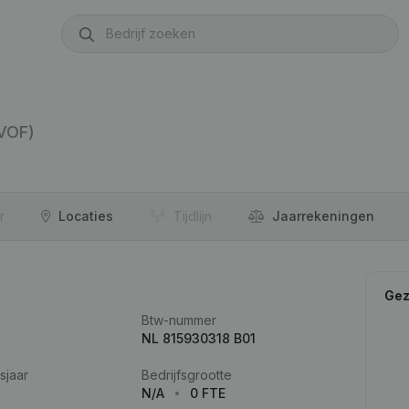
VOF)
r
Locaties
Tijdlijn
Jaar­rekeningen
Gez
Btw-nummer
NL 815930318 B01
sjaar
Bedrijfsgrootte
N/A
0 FTE