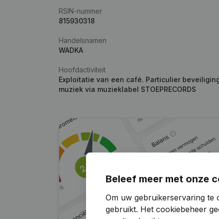
RSIN-nummer
815930318
Handelsnamen
WADKA
Hoofdactiviteit
Exploitatie van een café. Particulier beveilig
muziek via muzieklabel STOEPRECORDS
Beleef meer met onze c
Om uw gebruikerservaring te o
gebruikt.
Het cookiebeheer
gee