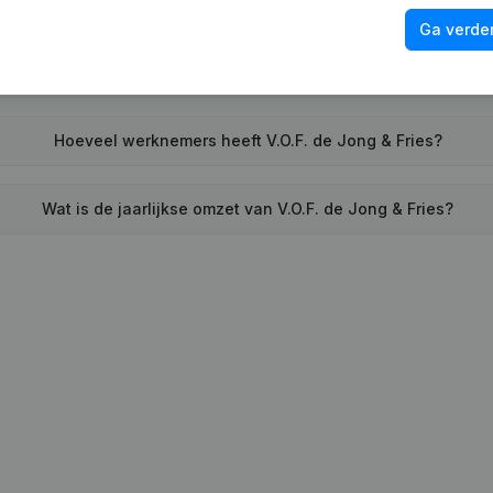
Wat is het adres van V.O.F. de Jong & Fries?
Ga verder
eeft V.O.F. de Jong & Fries voor het laatst een jaarrekening n
Hoeveel werknemers heeft V.O.F. de Jong & Fries?
Wat is de jaarlijkse omzet van V.O.F. de Jong & Fries?