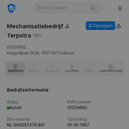
Mechanisatiebedrijf J.
Opvolgen
Terpstra
(BV)
01029962
Hogedijken 30/B,
9101 WZ
Dokkum
Algemeen
Bestuur
Structuur
Locaties
Tijdlijn
Jaar­rekeningen
Bedrijfsinformatie
Status
KVK-nummer
Actief
01029962
Btw-nummer
Oprichting
NL 004257376 B01
01-10-1957