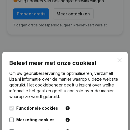
Krijg updates van belangrijke ontwikkelingen
Probeer gratis
Meer ontdekken
7 dagen gratis proefperiode, geen kredietkaart vereist.
Clos
Financiële gegevens
van Bouwbedrijf
Beleef meer met onze cookies!
Van der Werff Ferwert
Om uw gebruikerservaring te optimaliseren, verzamelt
Liza.nl informatie over de manier waarop u deze website
gebruikt.
Het cookiebeheer
geeft u inzicht over welke
2022
2021
2020
2019
informatie het gaat en geeft u controle over de manier
waarop ze wordt gebruikt.
Eigen
€
112.475
€
120.699
€
179.178
€
99.553
vermogen
Functionele cookies
Personeel
0
0
0
0
Marketing cookies