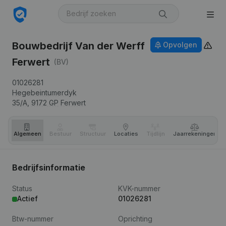
Bouwbedrijf Van der Werff
Opvolgen
Ferwert
(BV)
01026281
Hegebeintumerdyk
35/A,
9172 GP
Ferwert
Algemeen
Bestuur
Structuur
Locaties
Tijdlijn
Jaar­rekeningen
Bedrijfsinformatie
Status
KVK-nummer
Actief
01026281
Btw-nummer
Oprichting