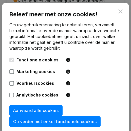
Krijg updates van belangrijke ontwikkelingen
Clos
Beleef meer met onze cookies!
Probeer gratis
Meer ontdekken
Om uw gebruikerservaring te optimaliseren, verzamelt
7 dagen gratis proefperiode, geen kredietkaart vereist.
Liza.nl informatie over de manier waarop u deze website
gebruikt.
Het cookiebeheer
geeft u inzicht over welke
informatie het gaat en geeft u controle over de manier
waarop ze wordt gebruikt.
Functionele cookies
Veelgestelde vragen
Marketing cookies
Wat is het KVK-nummer van "V.o.f.
Voorkeurscookies
Meubelcentrum Neef"?
Analytische cookies
Wat is het btw-nummer van "V.o.f.
Meubelcentrum Neef"?
Aanvaard alle cookies
Ga verder met enkel functionele cookies
Wat is het PEPPOL ID van "V.o.f. Meubelcentrum