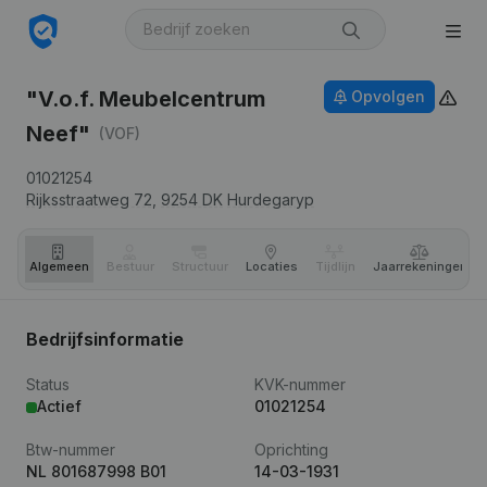
"V.o.f. Meubelcentrum
Opvolgen
Neef"
(VOF)
01021254
Rijksstraatweg 72,
9254 DK
Hurdegaryp
Algemeen
Bestuur
Structuur
Locaties
Tijdlijn
Jaar­rekeningen
Bedrijfsinformatie
Status
KVK-nummer
Actief
01021254
Btw-nummer
Oprichting
NL 801687998 B01
14-03-1931