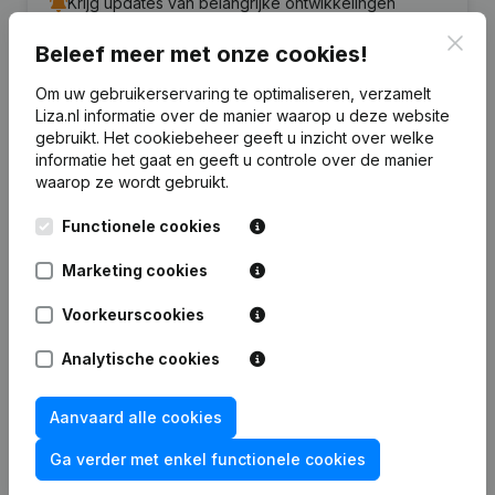
Krijg updates van belangrijke ontwikkelingen
Clos
Beleef meer met onze cookies!
Probeer gratis
Meer ontdekken
Om uw gebruikerservaring te optimaliseren, verzamelt
7 dagen gratis proefperiode, geen kredietkaart vereist.
Liza.nl informatie over de manier waarop u deze website
gebruikt.
Het cookiebeheer
geeft u inzicht over welke
informatie het gaat en geeft u controle over de manier
waarop ze wordt gebruikt.
Functionele cookies
Veelgestelde vragen
Marketing cookies
Wat is het KVK-nummer van v.o.f. Th Pietersma
Voorkeurscookies
en R v/d Adel?
Analytische cookies
Wat is het btw-nummer van v.o.f. Th Pietersma
en R v/d Adel?
Aanvaard alle cookies
Ga verder met enkel functionele cookies
Wat is het PEPPOL ID van v.o.f. Th Pietersma en