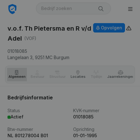
v.o.f. Th Pietersma en R v/d
Opvolgen
Adel
(VOF)
01018085
Langelaan 3,
9251 MC
Burgum
Algemeen
Bestuur
Structuur
Locaties
Tijdlijn
Jaar­rekeningen
Bedrijfsinformatie
Status
KVK-nummer
Actief
01018085
Btw-nummer
Oprichting
NL 801278004 B01
01-01-1995