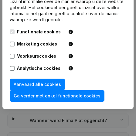
Liza.nl informatie over de manier waarop u deze website
gebruikt.
Het cookiebeheer
geeft u inzicht over welke
7 dagen gratis proefperiode, geen kredietkaart vereist.
informatie het gaat en geeft u controle over de manier
waarop ze wordt gebruikt.
Functionele cookies
Marketing cookies
Veelgestelde vragen
Voorkeurscookies
Wat is het KVK-nummer van Firma Plat?
Analytische cookies
Wat is het btw-nummer van Firma Plat?
Aanvaard alle cookies
Ga verder met enkel functionele cookies
Wat is het PEPPOL ID van Firma Plat?
Wanneer werd Firma Plat opgericht?