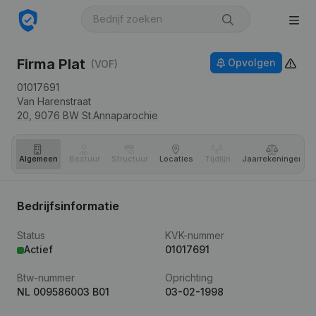
Firma Plat
Opvolgen
(VOF)
01017691
Van Harenstraat
20,
9076 BW
St.Annaparochie
Algemeen
Bestuur
Structuur
Locaties
Tijdlijn
Jaar­rekeningen
Bedrijfsinformatie
Status
KVK-nummer
Actief
01017691
Btw-nummer
Oprichting
NL 009586003 B01
03-02-1998