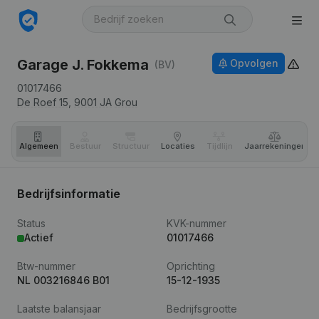
Garage J. Fokkema
Opvolgen
(BV)
01017466
De Roef 15,
9001 JA
Grou
Algemeen
Bestuur
Structuur
Locaties
Tijdlijn
Jaar­rekeningen
Bedrijfsinformatie
Status
KVK-nummer
Actief
01017466
Btw-nummer
Oprichting
NL 003216846 B01
15-12-1935
Laatste balansjaar
Bedrijfsgrootte