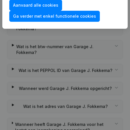
Aanvaard alle cookies
Veelgestelde vragen
Ga verder met enkel functionele cookies
Wat is het KVK-nummer van Garage J.
Fokkema?
Wat is het btw-nummer van Garage J.
Fokkema?
Wat is het PEPPOL ID van Garage J. Fokkema?
Wanneer werd Garage J. Fokkema opgericht?
Wat is het adres van Garage J. Fokkema?
Wanneer heeft Garage J. Fokkema voor het