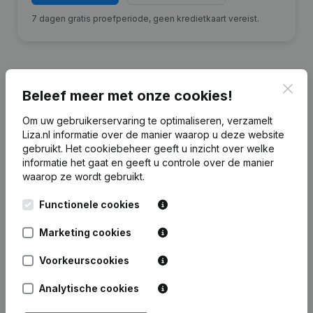
7 dagen gratis proefperiode, geen kredietkaart vereist.
Clos
Beleef meer met onze cookies!
Financiële gegevens
van Garage J.
Om uw gebruikerservaring te optimaliseren, verzamelt
Fokkema
Liza.nl informatie over de manier waarop u deze website
gebruikt.
Het cookiebeheer
geeft u inzicht over welke
informatie het gaat en geeft u controle over de manier
2024
2023
2022
2020
waarop ze wordt gebruikt.
Eigen
Functionele cookies
€
-27.800
€
-27.700
€
-27.100
€
-26.997
vermogen
Marketing cookies
Personeel
0
0
0
0
Voorkeurscookies
Analytische cookies