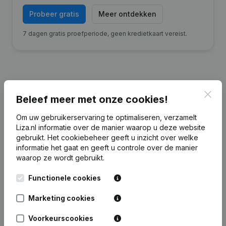
Probeer gratis
Meer ontdekken
7 dagen gratis proefperiode, geen kredietkaart vereist.
Clos
Financiële gegevens
van Bouwbedrijf
Beleef meer met onze cookies!
Bos Terschelling
Om uw gebruikerservaring te optimaliseren, verzamelt
Liza.nl informatie over de manier waarop u deze website
gebruikt.
Het cookiebeheer
geeft u inzicht over welke
2020
2019
2017
informatie het gaat en geeft u controle over de manier
waarop ze wordt gebruikt.
Eigen
€
-2.082.741
€
-2.059.309
€
-1.437.486
€
-1
vermogen
Functionele cookies
Personeel
16
15
14
Marketing cookies
Voorkeurscookies