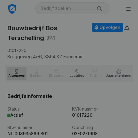
Bouwbedrijf Bos
Opvolgen
Terschelling
(BV)
01017220
Breggeweg 4/-6,
8894 KZ
Formerum
Algemeen
Bestuur
Structuur
Locaties
Tijdlijn
Jaar­rekeningen
Bedrijfsinformatie
Status
KVK-nummer
Actief
01017220
Btw-nummer
Oprichting
NL 008935889 B01
03-02-1998