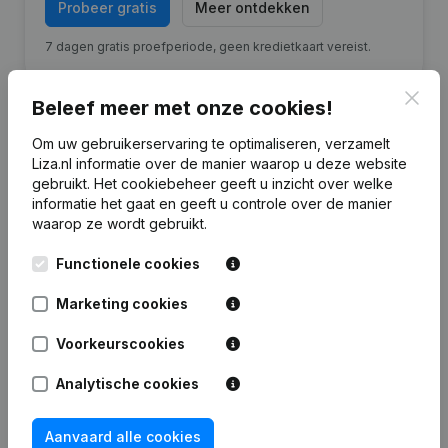
Probeer gratis
Meer ontdekken
7 dagen gratis proefperiode, geen kredietkaart vereist.
Clos
Beleef meer met onze cookies!
Om uw gebruikerservaring te optimaliseren, verzamelt
Liza.nl informatie over de manier waarop u deze website
Financiële gegevens
van Badhotel Bruin
gebruikt.
Het cookiebeheer
geeft u inzicht over welke
informatie het gaat en geeft u controle over de manier
waarop ze wordt gebruikt.
2025
2024
2023
202
Functionele cookies
Eigen
€
-580.038
€
-232.936
€
-505.553
€
-217.03
Marketing cookies
vermogen
Voorkeurscookies
Personeel
20
24
26
2
Analytische cookies
Aanvaard alle cookies