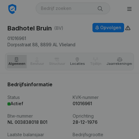
Badhotel Bruin
Opvolgen
(BV)
01016961
Dorpsstraat 88,
8899 AL
Vlieland
Algemeen
Bestuur
Structuur
Locaties
Tijdlijn
Jaar­rekeningen
Bedrijfsinformatie
Status
KVK-nummer
Actief
01016961
Btw-nummer
Oprichting
NL 003838018 B01
28-12-1976
Laatste balansjaar
Bedrijfsgrootte