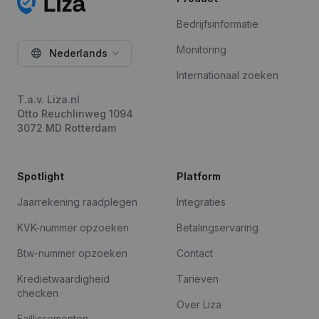
Bedrijfsinformatie
Monitoring
Nederlands
Internationaal zoeken
T.a.v. Liza.nl
Otto Reuchlinweg 1094
3072 MD Rotterdam
Spotlight
Platform
Jaarrekening raadplegen
Integraties
KVK-nummer opzoeken
Betalingservaring
Btw-nummer opzoeken
Contact
Kredietwaardigheid
Tarieven
checken
Over Liza
Faillissementen