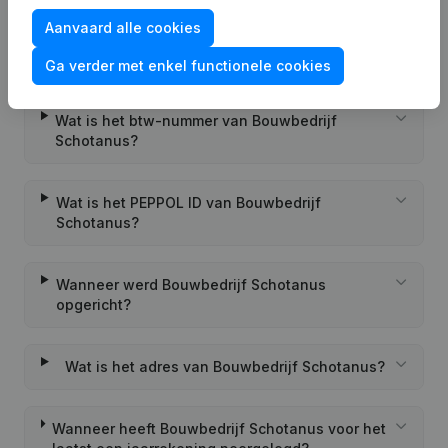
Aanvaard alle cookies
Wat is het KVK-nummer van Bouwbedrijf
Schotanus?
Ga verder met enkel functionele cookies
Wat is het btw-nummer van Bouwbedrijf
Schotanus?
Wat is het PEPPOL ID van Bouwbedrijf
Schotanus?
Wanneer werd Bouwbedrijf Schotanus
opgericht?
Wat is het adres van Bouwbedrijf Schotanus?
Wanneer heeft Bouwbedrijf Schotanus voor het