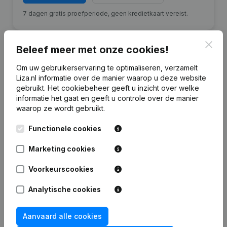
7 dagen gratis proefperiode, geen kredietkaart vereist.
Clos
Beleef meer met onze cookies!
Om uw gebruikerservaring te optimaliseren, verzamelt
Financiële gegevens
Liza.nl informatie over de manier waarop u deze website
van Jelle Talsma
gebruikt.
Het cookiebeheer
geeft u inzicht over welke
informatie het gaat en geeft u controle over de manier
waarop ze wordt gebruikt.
2024
2023
2022
20
Functionele cookies
Eigen
€
1.264.080
€
1.243.266
€
1.103.280
€
698.7
vermogen
Marketing cookies
Personeel
Voorkeurscookies
0
15
16
Analytische cookies
Aanvaard alle cookies