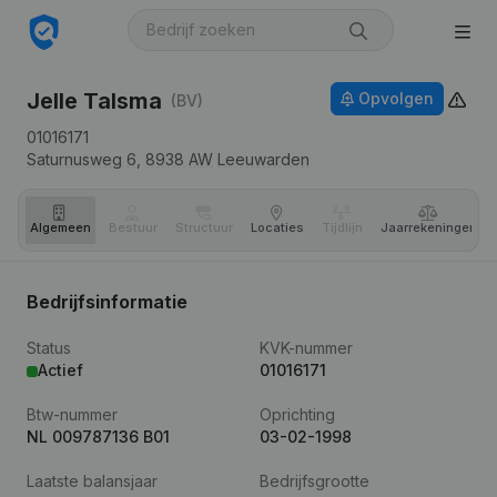
Jelle Talsma
Opvolgen
(BV)
01016171
Saturnusweg 6,
8938 AW
Leeuwarden
Algemeen
Bestuur
Structuur
Locaties
Tijdlijn
Jaar­rekeningen
Bedrijfsinformatie
Status
KVK-nummer
Actief
01016171
Btw-nummer
Oprichting
NL 009787136 B01
03-02-1998
Laatste balansjaar
Bedrijfsgrootte