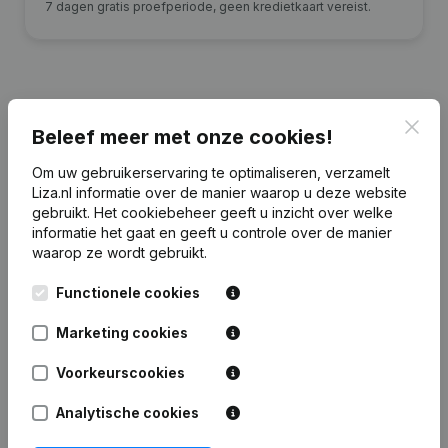
7 dagen gratis proefperiode, geen kredietkaart vereist.
Clos
Financiële gegevens
van Bouwbedrijf
Beleef meer met onze cookies!
Postma
Om uw gebruikerservaring te optimaliseren, verzamelt
Liza.nl informatie over de manier waarop u deze website
gebruikt.
Het cookiebeheer
geeft u inzicht over welke
2025
2024
2023
2022
informatie het gaat en geeft u controle over de manier
waarop ze wordt gebruikt.
Eigen
€
906.564
€
906.564
€
906.564
€
906.567
vermogen
Functionele cookies
Personeel
49
44
45
45
Marketing cookies
Voorkeurscookies
Analytische cookies