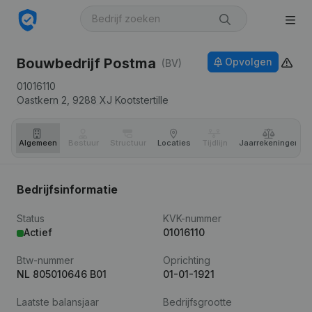
Bouwbedrijf Postma
Opvolgen
(BV)
01016110
Oastkern 2,
9288 XJ
Kootstertille
Algemeen
Bestuur
Structuur
Locaties
Tijdlijn
Jaar­rekeningen
Bedrijfsinformatie
Status
KVK-nummer
Actief
01016110
Btw-nummer
Oprichting
NL 805010646 B01
01-01-1921
Laatste balansjaar
Bedrijfsgrootte