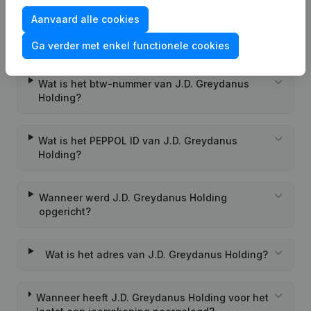
Aanvaard alle cookies
Wat is het KVK-nummer van J.D. Greydanus
Holding?
Ga verder met enkel functionele cookies
Wat is het btw-nummer van J.D. Greydanus
Holding?
Wat is het PEPPOL ID van J.D. Greydanus
Holding?
Wanneer werd J.D. Greydanus Holding
opgericht?
Wat is het adres van J.D. Greydanus Holding?
Wanneer heeft J.D. Greydanus Holding voor het