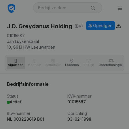
J.D. Greydanus Holding
Opvolgen
(BV)
01015587
Jan Luykenstraat
10,
8913 HW
Leeuwarden
Algemeen
Bestuur
Structuur
Locaties
Tijdlijn
Jaar­rekeningen
Bedrijfsinformatie
Status
KVK-nummer
Actief
01015587
Btw-nummer
Oprichting
NL 003223619 B01
03-02-1998