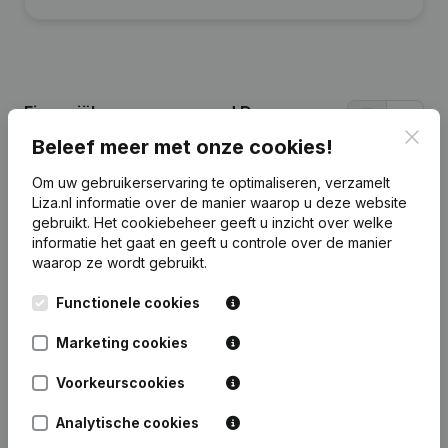
Financiële gegevens
van J.D.
Greydanus Holding
Clos
Beleef meer met onze cookies!
Om uw gebruikerservaring te optimaliseren, verzamelt
2025
2024
2023
2022
Liza.nl informatie over de manier waarop u deze website
gebruikt.
Het cookiebeheer
geeft u inzicht over welke
informatie het gaat en geeft u controle over de manier
Eigen
€
751.750
€
458.491
€
344.318
€
284.224
waarop ze wordt gebruikt.
vermogen
Functionele cookies
Personeel
0
0
0
0
Marketing cookies
Voorkeurscookies
Analytische cookies
Veelgestelde vragen