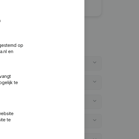
n
fgestemd op
a.nl en
?
tvangt
gelijk te
?
website
ite te