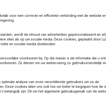
7 dagen gratis proefperiode, geen kredietkaart vereist.
akelijk voor een correcte en efficiënte verbinding met de website e
omgeving.
vaarden, wordt de inhoud van advertenties gepersonaliseerd en a
ere sites als op uw sociale media. Deze cookies, geplaatst door Liz
ciële en sociale-media doeleinden.
Wat is het KVK-nummer van V.O.F. Kledingbedrijf "Johan Drost"
soonlijke voorkeuren bij. Op die manier is de informatie die u on
oorkeuren. Ze dienen om uw webervaring zo gebruiksvriendelijk mo
Wat is het btw-nummer van V.O.F. Kledingbedrijf "Johan Drost"
Wat is het PEPPOL ID van V.O.F. Kledingbedrijf "Johan Drost"?
optimale analyse van onze verschillende gebruikers om zo de
en. Deze cookies laten ons ook toe om beter te begrijpen hoe de 
's belangrijk zijn. Dit om het algemene gebruiksgemak van de webs
Wanneer werd V.O.F. Kledingbedrijf "Johan Drost" opgericht?