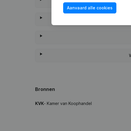
Aanvaard alle cookies
Wanneer heeft V
W
Bronnen
KVK
- Kamer van Koophandel