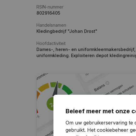
RSIN-nummer
802916405
Handelsnamen
Kledingbedrijf "Johan Drost"
Hoofdactiviteit
Dames-, heren- en uniformkleermakersbedrijf,
uniformkleding. Exploiteren depot kledingreini
Beleef meer met onze c
Om uw gebruikerservaring te o
gebruikt.
Het cookiebeheer
gee