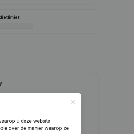
dietlimiet
?
Close
 waarop u deze website
trole over de manier waarop ze