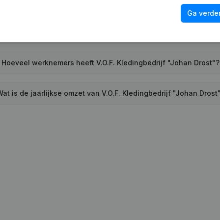
Wat is het adres van V.O.F. Kledingbedrijf "Johan Drost"?
Ga verder
.O.F. Kledingbedrijf "Johan Drost" voor het laatst een jaarreke
Hoeveel werknemers heeft V.O.F. Kledingbedrijf "Johan Drost"?
at is de jaarlijkse omzet van V.O.F. Kledingbedrijf "Johan Drost