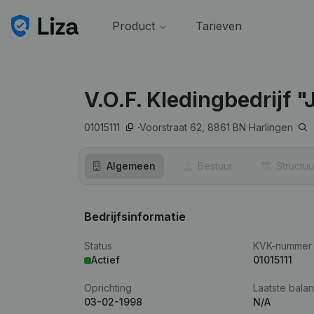
Product
Tarieven
V.O.F. Kledingbedrijf 
01015111
Voorstraat 62,
8861 BN
Harlingen
Algemeen
Bestuur
Structuu
Bedrijfsinformatie
Status
KVK-nummer
Actief
01015111
Oprichting
Laatste balan
03-02-1998
N/A