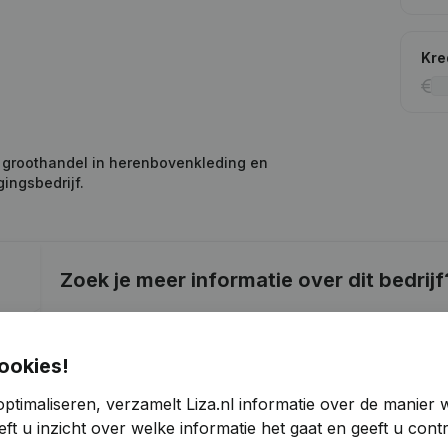
Kre
 groothandel in herenbovenkleding en
gingsbedrijf.
Zoek je meer informatie over dit bedrijf
Raadpleeg de gezondheid in een oogopslag
Kies voor snelle inzichten of granulaire details
ookies!
Krijg updates van belangrijke ontwikkelingen
ptimaliseren, verzamelt Liza.nl informatie over de manier
ft u inzicht over welke informatie het gaat en geeft u con
Probeer gratis
Meer ontdekken