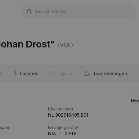
"Johan Drost"
(VOF)
r
Locaties
Tijdlijn
Jaar­rekeningen
Gez
Btw-nummer
NL 802916405 B01
sjaar
Bedrijfsgrootte
N/A
0 FTE