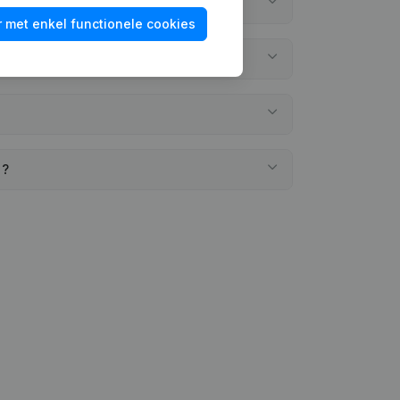
 met enkel functionele cookies
ning neergelegd?
"?