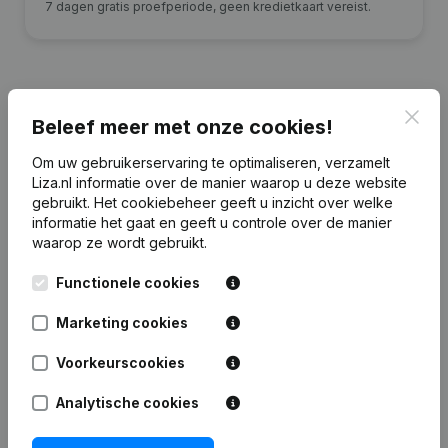
7 dagen gratis proefperiode, geen kredietkaart vereist.
Clos
Beleef meer met onze cookies!
Financiële gegevens
van Jan Krediet
Beheer
Om uw gebruikerservaring te optimaliseren, verzamelt
Liza.nl informatie over de manier waarop u deze website
gebruikt.
Het cookiebeheer
geeft u inzicht over welke
2025
2024
2023
informatie het gaat en geeft u controle over de manier
waarop ze wordt gebruikt.
Eigen
€
5.746.938
€
5.223.274
€
4.736.099
€
2.96
vermogen
Functionele cookies
Marketing cookies
Personeel
0
0
0
Voorkeurscookies
Analytische cookies