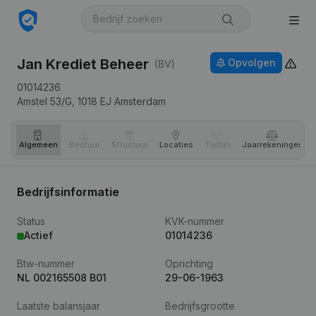
Jan Krediet Beheer
Opvolgen
(BV)
01014236
Amstel 53/G,
1018 EJ
Amsterdam
Algemeen
Bestuur
Structuur
Locaties
Tijdlijn
Jaar­rekeningen
Bedrijfsinformatie
Status
KVK-nummer
Actief
01014236
Btw-nummer
Oprichting
NL 002165508 B01
29-06-1963
Laatste balansjaar
Bedrijfsgrootte