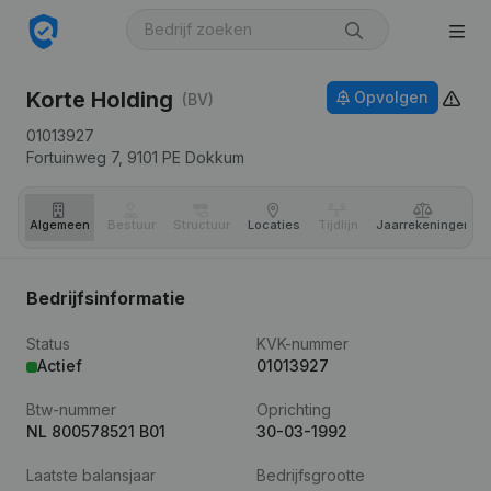
Korte Holding
Opvolgen
(BV)
01013927
Fortuinweg 7,
9101 PE
Dokkum
Algemeen
Bestuur
Structuur
Locaties
Tijdlijn
Jaar­rekeningen
Bedrijfsinformatie
Status
KVK-nummer
Actief
01013927
Btw-nummer
Oprichting
NL 800578521 B01
30-03-1992
Laatste balansjaar
Bedrijfsgrootte