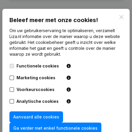
Clos
Beleef meer met onze cookies!
Financiële gegevens
van Korte Holding
Om uw gebruikerservaring te optimaliseren, verzamelt
Liza.nl informatie over de manier waarop u deze website
gebruikt.
Het cookiebeheer
geeft u inzicht over welke
2025
2024
2023
informatie het gaat en geeft u controle over de manier
waarop ze wordt gebruikt.
Eigen
€
3.011.646
€
2.884.888
€
2.818.706
€
3.070
Functionele cookies
vermogen
Marketing cookies
Personeel
1
1
1
Voorkeurscookies
Analytische cookies
Veelgestelde vragen
Aanvaard alle cookies
Ga verder met enkel functionele cookies