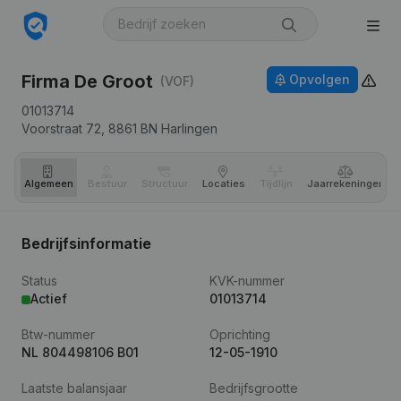
Firma De Groot
Opvolgen
(VOF)
01013714
Voorstraat 72,
8861 BN
Harlingen
Algemeen
Bestuur
Structuur
Locaties
Tijdlijn
Jaar­rekeningen
Bedrijfsinformatie
Status
KVK-nummer
Actief
01013714
Btw-nummer
Oprichting
NL 804498106 B01
12-05-1910
Laatste balansjaar
Bedrijfsgrootte