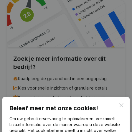
Zoek je meer informatie over dit
bedrijf?
Raadpleeg de gezondheid in een oogopslag
Kies voor snelle inzichten of granulaire details
Krijg updates van belangrijke ontwikkelingen
Clos
Beleef meer met onze cookies!
Probeer gratis
Meer ontdekken
Om uw gebruikerservaring te optimaliseren, verzamelt
7 dagen gratis proefperiode, geen kredietkaart vereist.
Liza.nl informatie over de manier waarop u deze website
gebruikt.
Het cookiebeheer
geeft u inzicht over welke