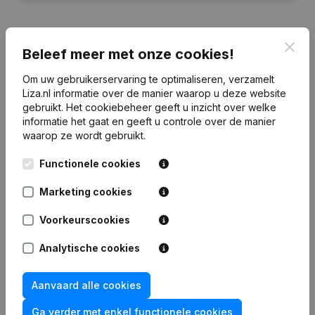
Clos
Beleef meer met onze cookies!
Financiële gegevens
van Diekstra
Om uw gebruikerservaring te optimaliseren, verzamelt
Holding
Liza.nl informatie over de manier waarop u deze website
gebruikt.
Het cookiebeheer
geeft u inzicht over welke
informatie het gaat en geeft u controle over de manier
2024
2023
2022
2021
waarop ze wordt gebruikt.
Eigen
Functionele cookies
€
178.629
€
179.622
€
174.176
€
203.580
vermogen
Marketing cookies
Personeel
0
0
0
0
Voorkeurscookies
Analytische cookies
Aanvaard alle cookies
Veelgestelde vragen
Ga verder met enkel functionele cookies