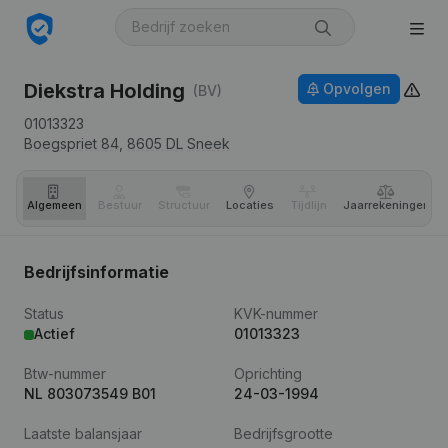
Diekstra Holding
Opvolgen
(BV)
01013323
Boegspriet 84,
8605 DL
Sneek
Algemeen
Bestuur
Structuur
Locaties
Tijdlijn
Jaar­rekeningen
Bedrijfsinformatie
Status
KVK-nummer
Actief
01013323
Btw-nummer
Oprichting
NL 803073549 B01
24-03-1994
Laatste balansjaar
Bedrijfsgrootte