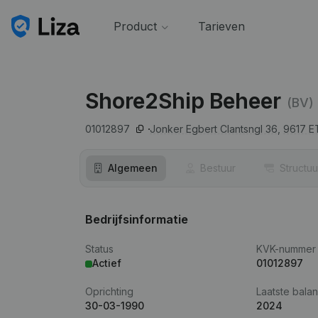
Product
Tarieven
Shore2Ship Beheer
(BV)
01012897
Jonker Egbert Clantsngl 36,
9617 E
Algemeen
Bestuur
Structuu
Bedrijfsinformatie
Status
KVK-nummer
Actief
01012897
Oprichting
Laatste balan
30-03-1990
2024