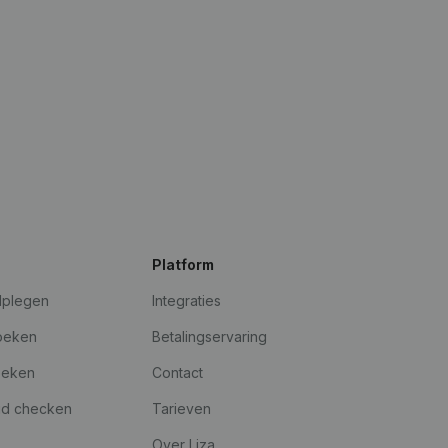
Platform
dplegen
Integraties
oeken
Betalingservaring
oeken
Contact
id checken
Tarieven
Over Liza