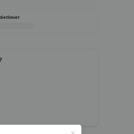
dietlimiet
?
Close