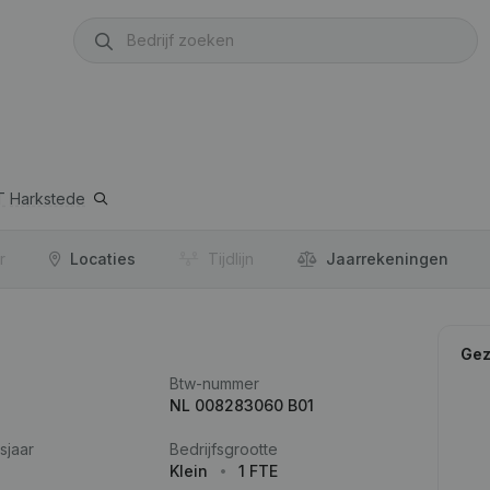
T
Harkstede
r
Locaties
Tijdlijn
Jaar­rekeningen
Gez
Btw-nummer
NL 008283060 B01
sjaar
Bedrijfsgrootte
Klein
1 FTE