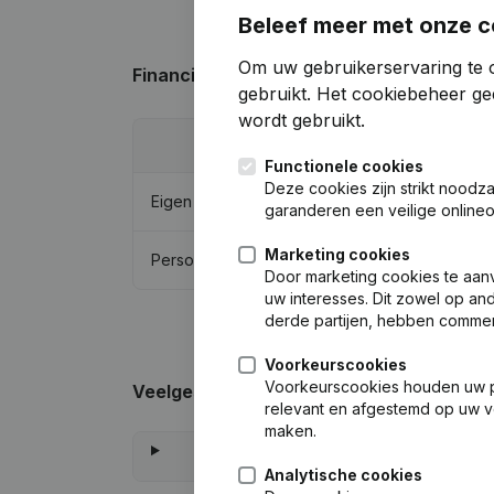
Beleef meer met onze c
Om uw gebruikerservaring te o
Financiële gegevens
van Shore2Ship Be
gebruikt.
Het cookiebeheer
gee
wordt gebruikt.
202
Functionele cookies
Deze cookies zijn strikt noodz
Eigen vermogen
€
1.378.5
garanderen een veilige online
Marketing cookies
Personeel
Door marketing cookies te aan
uw interesses. Dit zowel op and
derde partijen, hebben commer
Voorkeurscookies
Voorkeurscookies houden uw per
Veelgestelde vragen
relevant en afgestemd op uw v
maken.
Analytische cookies