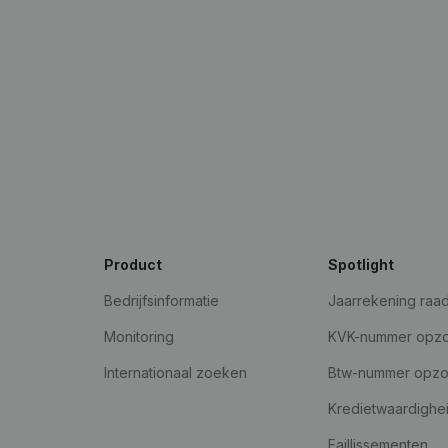
Product
Spotlight
Bedrijfsinformatie
Jaarrekening raa
Monitoring
KVK-nummer opz
Internationaal zoeken
Btw-nummer opz
Kredietwaardighe
Faillissementen