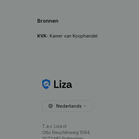
Bronnen
KVK
- Kamer van Koophandel
Nederlands
T.a.v. Liza.nl
Otto Reuchlinweg 1094
3072 MD Rotterdam