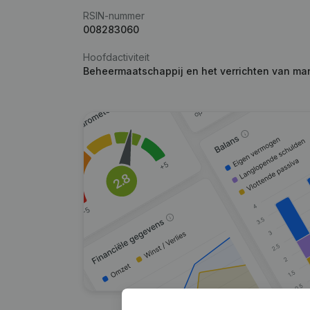
RSIN-nummer
008283060
Hoofdactiviteit
Beheermaatschappij en het verrichten van ma