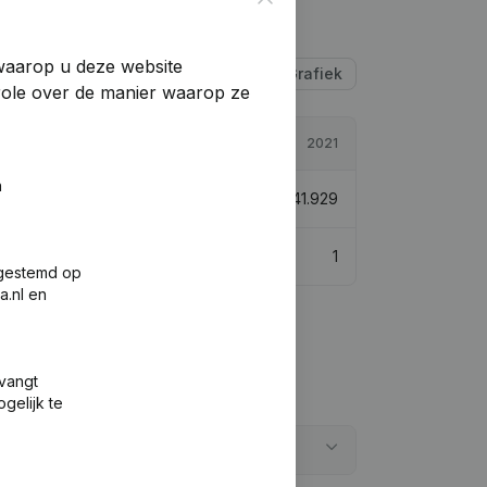
 waarop u deze website
Tabel
Grafiek
trole over de manier waarop ze
2022
2021
n
€
1.359.846
61,52%
€
841.929
0
1
fgestemd op
a.nl en
tvangt
gelijk te