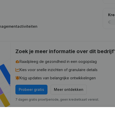
Kre
nagementactiviteiten
Zoek je meer informatie over dit bedrijf
Raadpleeg de gezondheid in een oogopslag
Kies voor snelle inzichten of granulaire details
Krijg updates van belangrijke ontwikkelingen
Probeer gratis
Meer ontdekken
7 dagen gratis proefperiode, geen kredietkaart vereist.