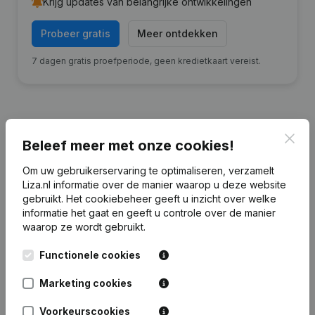
Krijg updates van belangrijke ontwikkelingen
Probeer gratis
Meer ontdekken
7 dagen gratis proefperiode, geen kredietkaart vereist.
Clos
Beleef meer met onze cookies!
Financiële gegevens
van B.V. Hotel-
Restaurant "Lauswolt"
Om uw gebruikerservaring te optimaliseren, verzamelt
Liza.nl informatie over de manier waarop u deze website
gebruikt.
Het cookiebeheer
geeft u inzicht over welke
2025
2024
2023
2022
informatie het gaat en geeft u controle over de manier
waarop ze wordt gebruikt.
Eigen
€
49.997
€
188.755
€
68.375
€
64.871
vermogen
Functionele cookies
Marketing cookies
Personeel
65
63
64
0
Voorkeurscookies