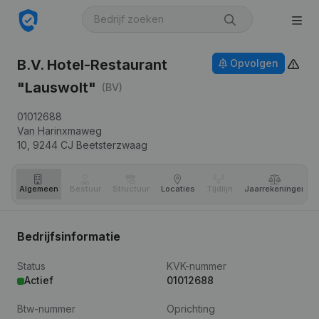
B.V. Hotel-Restaurant
Opvolgen
"Lauswolt"
(BV)
01012688
Van Harinxmaweg
10,
9244 CJ
Beetsterzwaag
Algemeen
Bestuur
Structuur
Locaties
Tijdlijn
Jaar­rekeningen
Bedrijfsinformatie
Status
KVK-nummer
Actief
01012688
Btw-nummer
Oprichting