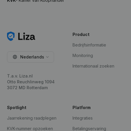
KVK
- Kamer van Koophandel
Product
Bedrijfsinformatie
Monitoring
Nederlands
Internationaal zoeken
T.a.v. Liza.nl
Otto Reuchlinweg 1094
3072 MD Rotterdam
Spotlight
Platform
Jaarrekening raadplegen
Integraties
KVK-nummer opzoeken
Betalingservaring