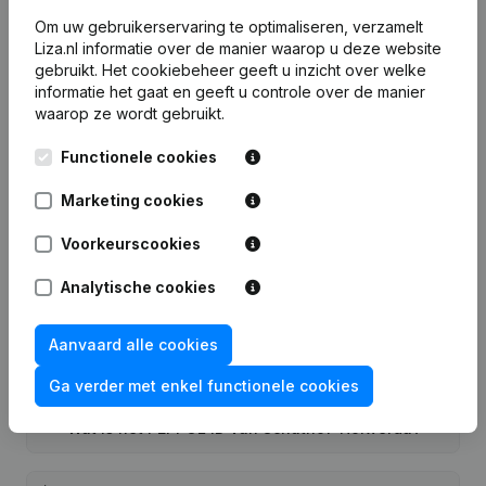
Probeer gratis
Meer ontdekken
Om uw gebruikerservaring te optimaliseren, verzamelt
Liza.nl informatie over de manier waarop u deze website
7 dagen gratis proefperiode, geen kredietkaart vereist.
gebruikt.
Het cookiebeheer
geeft u inzicht over welke
informatie het gaat en geeft u controle over de manier
waarop ze wordt gebruikt.
Functionele cookies
Veelgestelde vragen
Marketing cookies
Voorkeurscookies
Wat is het KVK-nummer van Schuthof-
Holwerda?
Analytische cookies
Wat is het btw-nummer van Schuthof-
Aanvaard alle cookies
Holwerda?
Ga verder met enkel functionele cookies
Wat is het PEPPOL ID van Schuthof-Holwerda?