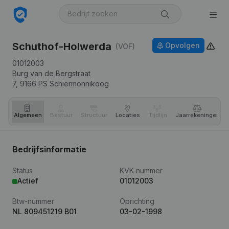
Schuthof-Holwerda
Opvolgen
(VOF)
01012003
Burg van de Bergstraat
7,
9166 PS
Schiermonnikoog
Algemeen
Bestuur
Structuur
Locaties
Tijdlijn
Jaar­rekeningen
Bedrijfsinformatie
Status
KVK-nummer
Actief
01012003
Btw-nummer
Oprichting
NL 809451219 B01
03-02-1998