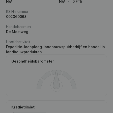
N/A
N/A
0 FTE
RSIN-nummer
002360068
Handelsnamen
De Mestweg
Hoofdactiviteit
Expeditie-loonploeg-landbouwspuitbedrijf en handel in
landbouwprodukten.
Gezondheidsbarometer
Kredietlimiet