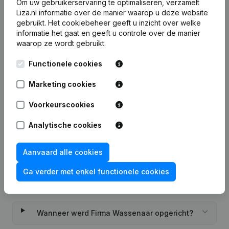
Om uw gebruikerservaring te optimaliseren, verzamelt
Probeer gratis
Meer ontdekken
Liza.nl informatie over de manier waarop u deze website
gebruikt.
Het cookiebeheer
geeft u inzicht over welke
7 dagen gratis proefperiode, geen kredietkaart vereist.
informatie het gaat en geeft u controle over de manier
waarop ze wordt gebruikt.
Functionele cookies
Marketing cookies
Veelgestelde vragen
Voorkeurscookies
Wat is het KVK-nummer van Firma Wassenaar?
Analytische cookies
Wat is het btw-nummer van Firma Wassenaar?
Aanvaard alle cookies
Ga verder met enkel functionele cookies
Wat is het PEPPOL ID van Firma Wassenaar?
Wanneer werd Firma Wassenaar opgericht?