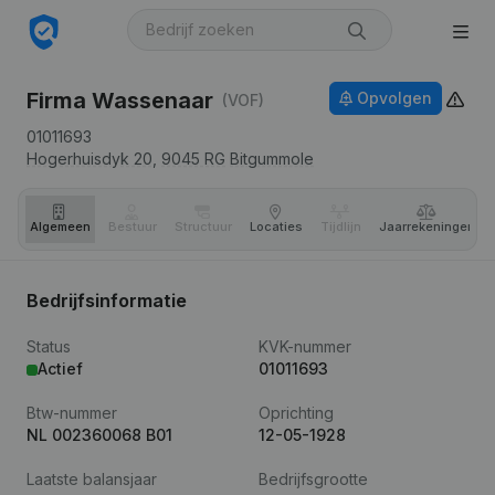
Firma Wassenaar
Opvolgen
(VOF)
01011693
Hogerhuisdyk 20,
9045 RG
Bitgummole
Algemeen
Bestuur
Structuur
Locaties
Tijdlijn
Jaar­rekeningen
Bedrijfsinformatie
Status
KVK-nummer
Actief
01011693
Btw-nummer
Oprichting
NL 002360068 B01
12-05-1928
Laatste balansjaar
Bedrijfsgrootte