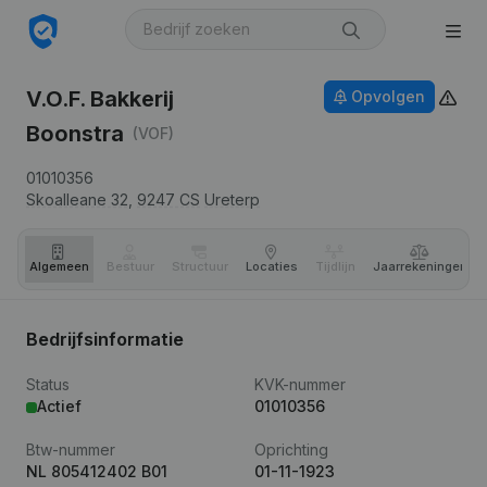
V.O.F. Bakkerij
Opvolgen
Boonstra
(VOF)
01010356
Skoalleane 32,
9247 CS
Ureterp
Algemeen
Bestuur
Structuur
Locaties
Tijdlijn
Jaar­rekeningen
Bedrijfsinformatie
Status
KVK-nummer
Actief
01010356
Btw-nummer
Oprichting
NL 805412402 B01
01-11-1923