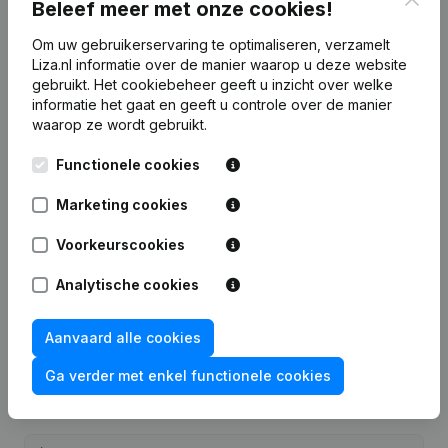
Beleef meer met onze cookies!
7 dagen gratis proefperiode, geen kredietkaart vereist.
Om uw gebruikerservaring te optimaliseren, verzamelt
Liza.nl informatie over de manier waarop u deze website
gebruikt.
Het cookiebeheer
geeft u inzicht over welke
informatie het gaat en geeft u controle over de manier
waarop ze wordt gebruikt.
Veelgestelde vragen
Functionele cookies
Marketing cookies
Wat is het KVK-nummer van V.O.F. Bakkerij
Boonstra?
Voorkeurscookies
Analytische cookies
Wat is het btw-nummer van V.O.F. Bakkerij
Boonstra?
Aanvaard alle cookies
Wat is het PEPPOL ID van V.O.F. Bakkerij
Ga verder met enkel functionele cookies
Boonstra?