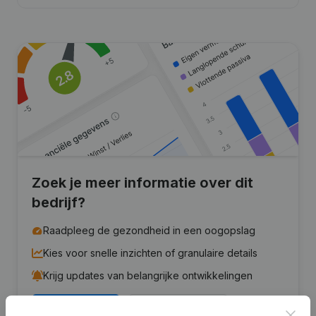
Zoek je meer informatie over dit
bedrijf?
Raadpleeg de gezondheid in een oogopslag
Kies voor snelle inzichten of granulaire details
Krijg updates van belangrijke ontwikkelingen
Probeer gratis
Meer ontdekken
Clos