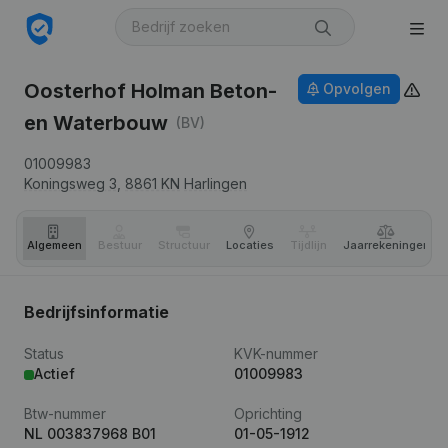
Oosterhof Holman Beton-
Opvolgen
en Waterbouw
(BV)
01009983
Koningsweg 3,
8861 KN
Harlingen
Algemeen
Bestuur
Structuur
Locaties
Tijdlijn
Jaar­rekeningen
Bedrijfsinformatie
Status
KVK-nummer
Actief
01009983
Btw-nummer
Oprichting
NL 003837968 B01
01-05-1912