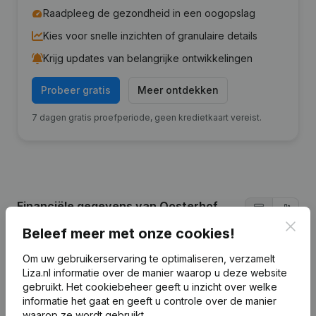
Raadpleeg de gezondheid in een oogopslag
Kies voor snelle inzichten of granulaire details
Krijg updates van belangrijke ontwikkelingen
Probeer gratis
Meer ontdekken
7 dagen gratis proefperiode, geen kredietkaart vereist.
Financiële gegevens
van Oosterhof
Holman Beton- en Waterbouw
Clos
Beleef meer met onze cookies!
Om uw gebruikerservaring te optimaliseren, verzamelt
2024
2023
2022
Liza.nl informatie over de manier waarop u deze website
gebruikt.
Het cookiebeheer
geeft u inzicht over welke
informatie het gaat en geeft u controle over de manier
Winst/Verlies
€
1.337.797
€
519.538
€
239.168
waarop ze wordt gebruikt.