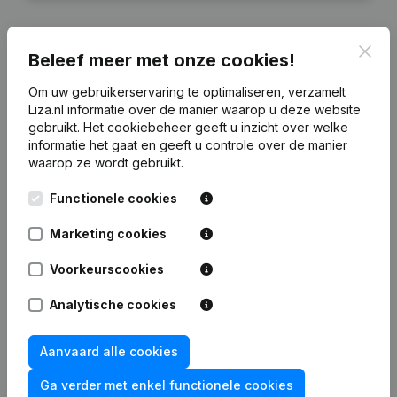
Clos
Beleef meer met onze cookies!
Financiële gegevens
van Veldman
Om uw gebruikerservaring te optimaliseren, verzamelt
Liza.nl informatie over de manier waarop u deze website
gebruikt.
Het cookiebeheer
geeft u inzicht over welke
2024
2023
2022
2021
informatie het gaat en geeft u controle over de manier
waarop ze wordt gebruikt.
Eigen
€
151.722
€
142.181
€
79.320
€
469.939
Functionele cookies
vermogen
Marketing cookies
Personeel
0
0
0
0
Voorkeurscookies
Analytische cookies
Veelgestelde vragen
Aanvaard alle cookies
Ga verder met enkel functionele cookies