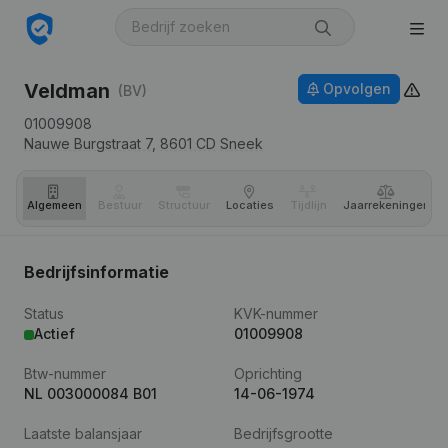
Veldman
Opvolgen
(BV)
01009908
Nauwe Burgstraat 7,
8601 CD
Sneek
Algemeen
Bestuur
Structuur
Locaties
Tijdlijn
Jaar­rekeningen
Bedrijfsinformatie
Status
KVK-nummer
Actief
01009908
Btw-nummer
Oprichting
NL 003000084 B01
14-06-1974
Laatste balansjaar
Bedrijfsgrootte