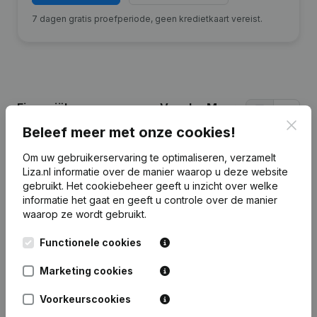
7 dagen gratis proefperiode, geen kredietkaart vereist.
Financiële gegevens
van Van der Meer
Vastgoed en Materieel
Clos
Beleef meer met onze cookies!
Om uw gebruikerservaring te optimaliseren, verzamelt
2025
2024
2023
2022
Liza.nl informatie over de manier waarop u deze website
gebruikt.
Het cookiebeheer
geeft u inzicht over welke
informatie het gaat en geeft u controle over de manier
Eigen
€
22.689
€
22.689
€
22.689
€
22.689
waarop ze wordt gebruikt.
vermogen
Functionele cookies
Personeel
0
0
0
0
Marketing cookies
Voorkeurscookies