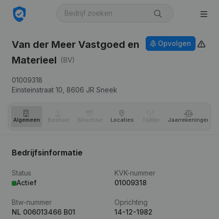
Van der Meer Vastgoed en
Opvolgen
Materieel
(BV)
01009318
Einsteinstraat 10,
8606 JR
Sneek
Algemeen
Bestuur
Structuur
Locaties
Tijdlijn
Jaar­rekeningen
Bedrijfsinformatie
Status
KVK-nummer
Actief
01009318
Btw-nummer
Oprichting
NL 006013466 B01
14-12-1982