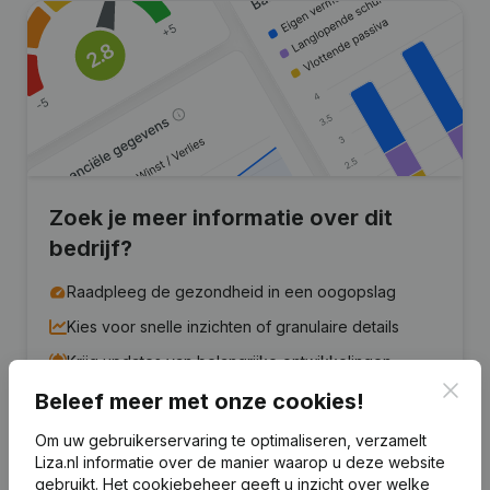
Zoek je meer informatie over dit
bedrijf?
Raadpleeg de gezondheid in een oogopslag
Kies voor snelle inzichten of granulaire details
Krijg updates van belangrijke ontwikkelingen
Clos
Beleef meer met onze cookies!
Probeer gratis
Meer ontdekken
Om uw gebruikerservaring te optimaliseren, verzamelt
7 dagen gratis proefperiode, geen kredietkaart vereist.
Liza.nl informatie over de manier waarop u deze website
gebruikt.
Het cookiebeheer
geeft u inzicht over welke