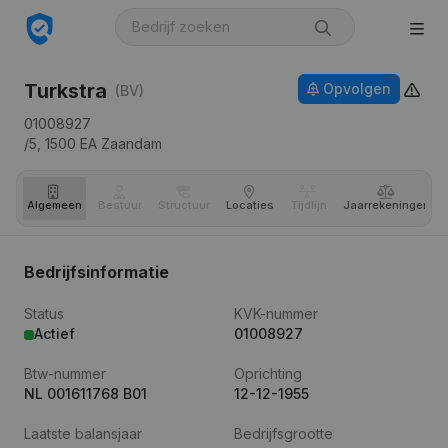
Turkstra
Opvolgen
(BV)
01008927
/5,
1500 EA
Zaandam
Algemeen
Bestuur
Structuur
Locaties
Tijdlijn
Jaar­rekeningen
Bedrijfsinformatie
Status
KVK-nummer
Actief
01008927
Btw-nummer
Oprichting
NL 001611768 B01
12-12-1955
Laatste balansjaar
Bedrijfsgrootte