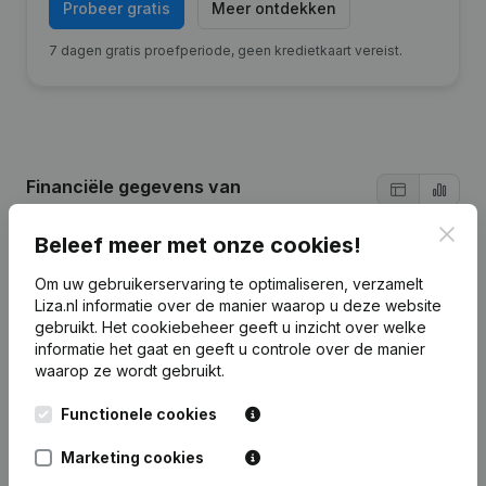
Probeer gratis
Meer ontdekken
7 dagen gratis proefperiode, geen kredietkaart vereist.
Financiële gegevens
van
Carrosseriefabriek Heiwo
Clos
Beleef meer met onze cookies!
2024
2023
2022
Om uw gebruikerservaring te optimaliseren, verzamelt
Liza.nl informatie over de manier waarop u deze website
gebruikt.
Het cookiebeheer
geeft u inzicht over welke
Winst/Verlies
€
1.665.722
€
1.033.232
€
306.030
informatie het gaat en geeft u controle over de manier
waarop ze wordt gebruikt.
Eigen
€
5.836.125
€
4.537.069
€
4.603.837
€
4.
vermogen
Functionele cookies
Brutomarge
€
10.163.171
€
8.925.344
€
7.173.141
€
6
Marketing cookies