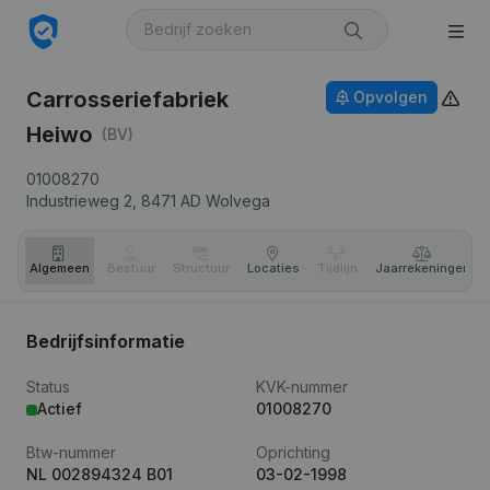
Carrosseriefabriek
Opvolgen
Heiwo
(BV)
01008270
Industrieweg 2,
8471 AD
Wolvega
Algemeen
Bestuur
Structuur
Locaties
Tijdlijn
Jaar­rekeningen
Bedrijfsinformatie
Status
KVK-nummer
Actief
01008270
Btw-nummer
Oprichting
NL 002894324 B01
03-02-1998