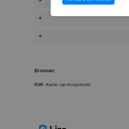
Wanneer heeft
Bronnen
KVK
- Kamer van Koophandel