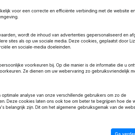
akelijk voor een correcte en efficiënte verbinding met de website e
omgeving.
vaarden, wordt de inhoud van advertenties gepersonaliseerd en a
ere sites als op uw sociale media. Deze cookies, geplaatst door Liz
Wat is het KVK-nummer van Aardappelgroothandel Cnossen?
ciële en sociale-media doeleinden.
Wat is het btw-nummer van Aardappelgroothandel Cnossen?
soonlijke voorkeuren bij. Op die manier is de informatie die u on
oorkeuren. Ze dienen om uw webervaring zo gebruiksvriendelijk mo
Wat is het PEPPOL ID van Aardappelgroothandel Cnossen?
optimale analyse van onze verschillende gebruikers om zo de
Wanneer werd Aardappelgroothandel Cnossen opgericht?
en. Deze cookies laten ons ook toe om beter te begrijpen hoe de 
's belangrijk zijn. Dit om het algemene gebruiksgemak van de webs
Wat is het adres van Aardappelgroothandel Cnossen?
Ga verder