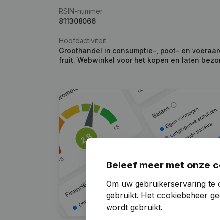
RSIN-nummer
811308066
Hoofdactiviteit
Groothandel in consumptie-, poot- en voeraa
fruit. Webwinkel voor het kopen en laten bezo
Beleef meer met onze c
Om uw gebruikerservaring te o
gebruikt.
Het cookiebeheer
gee
wordt gebruikt.