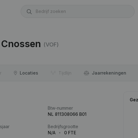
l Cnossen
(VOF)
r
Locaties
Tijdlijn
Jaar­rekeningen
Gez
Btw-nummer
NL 811308066 B01
sjaar
Bedrijfsgrootte
N/A
0 FTE