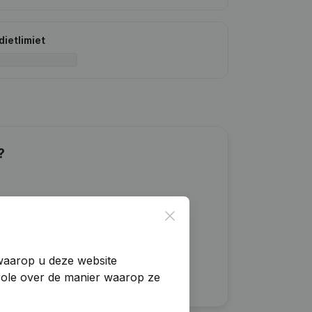
dietlimiet
?
Close
 waarop u deze website
trole over de manier waarop ze