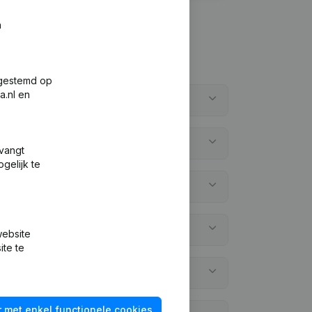
n
fgestemd op
a.nl en
tvangt
gelijk te
website
ite te
 met enkel functionele cookies