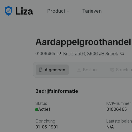
Product
Tarieven
Aardappelgroothande
01006465
Bellstraat 6,
8606 JH
Sneek
Algemeen
Bestuur
Structuu
Bedrijfsinformatie
Status
KVK-nummer
Actief
01006465
Oprichting
Laatste balan
01-05-1901
N/A