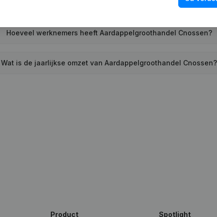
 Aardappelgroothandel Cnossen voor het laatst een jaarrekeni
Hoeveel werknemers heeft Aardappelgroothandel Cnossen?
Wat is de jaarlijkse omzet van Aardappelgroothandel Cnossen
Product
Spotlight