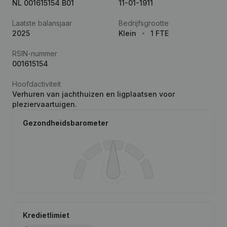
NL 001615154 B01
11-01-1911
Laatste balansjaar
Bedrijfsgrootte
2025
Klein
1 FTE
RSIN-nummer
001615154
Hoofdactiviteit
Verhuren van jachthuizen en ligplaatsen voor
pleziervaartuigen.
Gezondheidsbarometer
Kredietlimiet