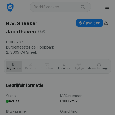
B.V. Sneeker
Opvolgen
Jachthaven
(BV)
01006297
Burgemeester de Hooppark
2,
8605 CR
Sneek
Algemeen
Bestuur
Structuur
Locaties
Tijdlijn
Jaar­rekeningen
Bedrijfsinformatie
Status
KVK-nummer
Actief
01006297
Btw-nummer
Oprichting