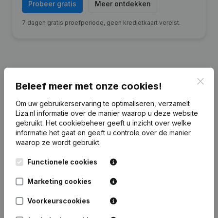
Probeer gratis
Meer ontdekken
7 dagen gratis proefperiode, geen kredietkaart vereist.
Clos
Financiële gegevens
van B.V. Sneeker
Beleef meer met onze cookies!
Jachthaven
Om uw gebruikerservaring te optimaliseren, verzamelt
Liza.nl informatie over de manier waarop u deze website
gebruikt.
Het cookiebeheer
geeft u inzicht over welke
2025
2024
2023
2022
informatie het gaat en geeft u controle over de manier
waarop ze wordt gebruikt.
Eigen
€
118.637
€
105.965
€
97.444
€
83.842
vermogen
Functionele cookies
Personeel
0
0
0
0
Marketing cookies
Voorkeurscookies