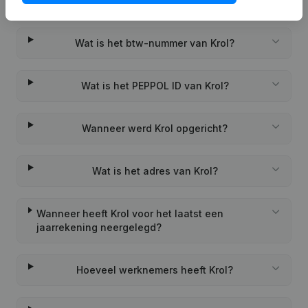
Wat is het KVK-nummer van Krol?
Wat is het btw-nummer van Krol?
Wat is het PEPPOL ID van Krol?
Wanneer werd Krol opgericht?
Wat is het adres van Krol?
Wanneer heeft Krol voor het laatst een
jaarrekening neergelegd?
Hoeveel werknemers heeft Krol?