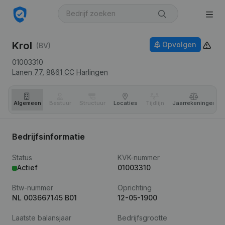
Krol
Opvolgen
(BV)
01003310
Lanen 77,
8861 CC
Harlingen
Algemeen
Bestuur
Structuur
Locaties
Tijdlijn
Jaar­rekeningen
Bedrijfsinformatie
Status
KVK-nummer
Actief
01003310
Btw-nummer
Oprichting
NL 003667145 B01
12-05-1900
Laatste balansjaar
Bedrijfsgrootte