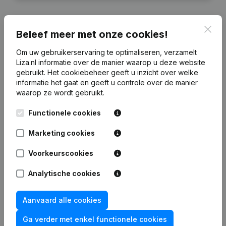
Clos
Beleef meer met onze cookies!
Financiële gegevens
van Krol
Om uw gebruikerservaring te optimaliseren, verzamelt
Liza.nl informatie over de manier waarop u deze website
gebruikt.
Het cookiebeheer
geeft u inzicht over welke
2024
2023
2022
2021
informatie het gaat en geeft u controle over de manier
waarop ze wordt gebruikt.
Eigen
€
25.131
€
27.891
€
30.540
€
33.870
Functionele cookies
vermogen
Marketing cookies
Personeel
0
0
0
0
Voorkeurscookies
Analytische cookies
Veelgestelde vragen
Aanvaard alle cookies
Ga verder met enkel functionele cookies