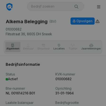
Alkema Belegging
Opvolgen
(BV)
01000682
Flitsstraat 36,
8605 DH
Sneek
Algemeen
Bestuur
Structuur
Locaties
Tijdlijn
Jaar­rekeningen
Bedrijfsinformatie
Status
KVK-nummer
Actief
01000682
Btw-nummer
Oprichting
NL 001614216 B01
31-01-1964
Laatste balansjaar
Bedrijfsgrootte