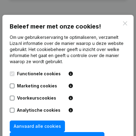
Clos
Beleef meer met onze cookies!
Financiële gegevens
van Alkema
Belegging
Om uw gebruikerservaring te optimaliseren, verzamelt
Liza.nl informatie over de manier waarop u deze website
gebruikt.
Het cookiebeheer
geeft u inzicht over welke
2024
2023
2022
20
informatie het gaat en geeft u controle over de manier
waarop ze wordt gebruikt.
Eigen
€
1.023.928
€
1.062.869
€
1.108.004
€
1.150.
vermogen
Functionele cookies
Marketing cookies
Personeel
0
0
0
Voorkeurscookies
Analytische cookies
Veelgestelde vragen
Aanvaard alle cookies