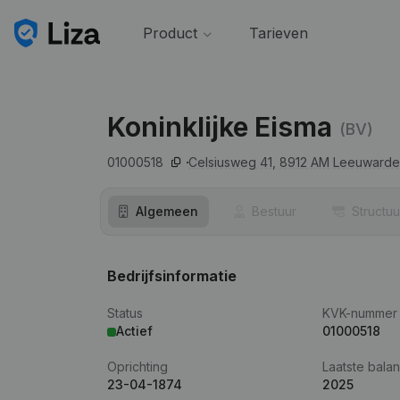
Product
Tarieven
Koninklijke Eisma
(BV)
01000518
Celsiusweg 41,
8912 AM
Leeuwarde
Algemeen
Bestuur
Structuu
Bedrijfsinformatie
Status
KVK-nummer
Actief
01000518
Oprichting
Laatste balan
23-04-1874
2025