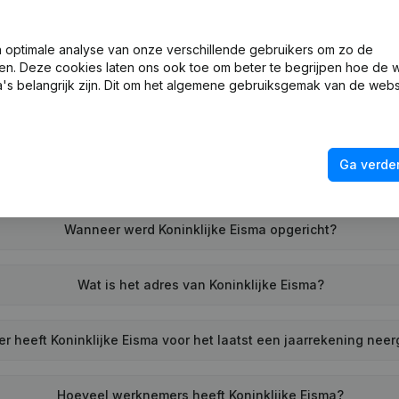
optimale analyse van onze verschillende gebruikers om zo de
Wat is het KVK-nummer van Koninklijke Eisma?
en. Deze cookies laten ons ook toe om beter te begrijpen hoe de 
's belangrijk zijn. Dit om het algemene gebruiksgemak van de webs
Wat is het btw-nummer van Koninklijke Eisma?
Ga verder
Wat is het PEPPOL ID van Koninklijke Eisma?
Wanneer werd Koninklijke Eisma opgericht?
Wat is het adres van Koninklijke Eisma?
r heeft Koninklijke Eisma voor het laatst een jaarrekening nee
Hoeveel werknemers heeft Koninklijke Eisma?