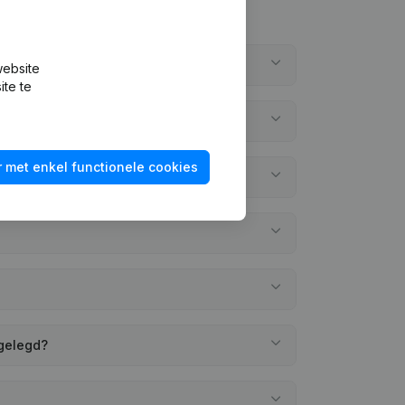
website
ite te
 met enkel functionele cookies
rgelegd?