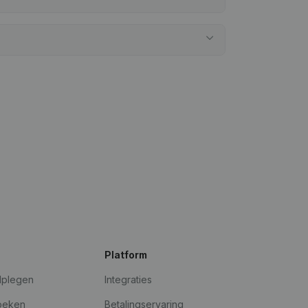
Platform
dplegen
Integraties
oeken
Betalingservaring