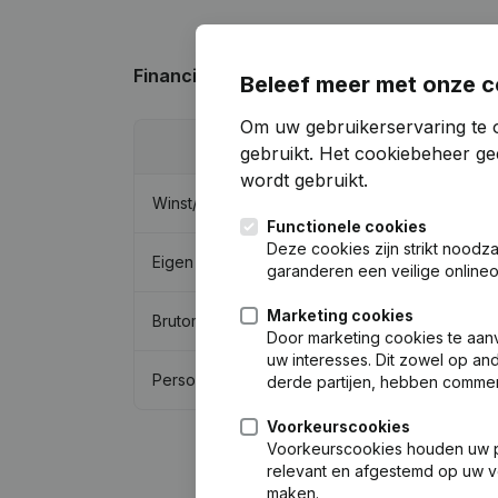
Financiële gegevens
van Koninklijke Eism
Beleef meer met onze c
Om uw gebruikerservaring te o
2025
gebruikt.
Het cookiebeheer
gee
wordt gebruikt.
Winst/Verlies
€
1.301.946
Functionele cookies
Deze cookies zijn strikt noodz
Eigen vermogen
€
4.564.674
garanderen een veilige online
Marketing cookies
Brutomarge
€
14.723.933
Door marketing cookies te aan
uw interesses. Dit zowel op and
Personeel
105
derde partijen, hebben commer
Voorkeurscookies
Voorkeurscookies houden uw per
relevant en afgestemd op uw v
maken.