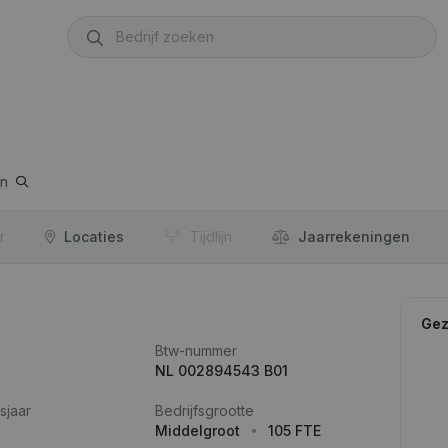
n
r
Locaties
Tijdlijn
Jaar­rekeningen
Gez
Btw-nummer
NL 002894543 B01
sjaar
Bedrijfsgrootte
Middelgroot
105 FTE