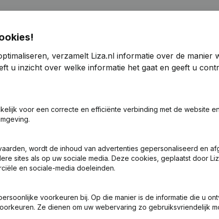
a
ookies!
ptimaliseren, verzamelt Liza.nl informatie over de manier
2024
ft u inzicht over welke informatie het gaat en geeft u con
-7,84%
€
1.412.637
108,44%
€
akelijk voor een correcte en efficiënte verbinding met de website e
21,31%
€
3.762.928
0,82%
€
3
omgeving.
4,86%
€
14.042.047
11,93%
€
12
vaarden, wordt de inhoud van advertenties gepersonaliseerd en a
ere sites als op uw sociale media. Deze cookies, geplaatst door Liz
107
ciële en sociale-media doeleinden.
soonlijke voorkeuren bij. Op die manier is de informatie die u on
oorkeuren. Ze dienen om uw webervaring zo gebruiksvriendelijk mo